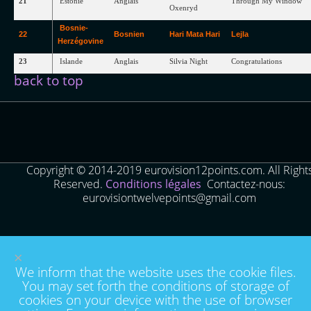
21
Estonie
Anglais
Through
My
Window
Oxenryd
Bosnie-
22
Bosnien
Hari
Mata
Hari
Lejla
Herzégovine
23
Islande
Anglais
Silvia
Night
Congratulations
back to top
Copyright © 2014-2019 eurovision12points.com. All Right
Reserved.
Conditions légales
Contactez-nous:
eurovisiontwelvepoints@gmail.com
×
We inform that the website uses the cookie files.
You may set forth the conditions of storage of
cookies on your device with the use of browser