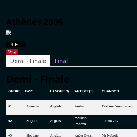
Athènes 2006
Demi - Finale
Final
Demi - Finale
ORDRE
PAYS
LANGUE
(S)
ARTISTE
(S)
CHANSON
01
Arménie
Anglais
André
Without
Your
Love
Mariana
02
Bulgarie
Anglais
Let
Me
Cry
Popova
03
Slovénie
Anglais
Anžej
Dežan
Mr
Nobody