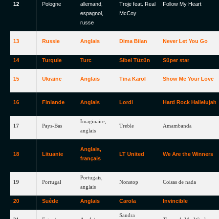
12
Pologne
allemand,
Troje feat. Real
Follow
My
Heart
espagnol,
McCoy
russe
13
Russie
Anglais
Dima
Bilan
Never
Let
You
Go
14
Turquie
Turc
Sibel
Tüzün
Süper
star
15
Ukraine
Anglais
Tina
Karol
Show
Me
Your
Love
16
Finlande
Anglais
Lordi
Hard
Rock
Hallelujah
Imaginaire
,
17
Pays-Bas
Treble
Amambanda
anglais
Anglais
,
18
Lituanie
LT United
We
Are
the
Winners
français
Portugais
,
19
Portugal
Nonstop
Coisas
de
nada
anglais
20
Suède
Anglais
Carola
Invincible
Sandra