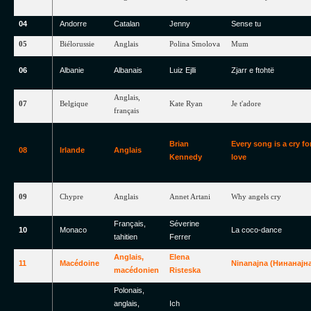
04
Andorre
Catalan
Jenny
Sense
tu
05
Biélorussie
Anglais
Polina
Smolova
Mum
06
Albanie
Albanais
Luiz
Ejlli
Zjarr
e
ftohtë
Anglais
,
07
Belgique
Kate
Ryan
Je
t'adore
français
Brian
Every song is a cry fo
08
Irlande
Anglais
Kennedy
love
09
Chypre
Anglais
Annet
Artani
Why
angels
cry
Français
,
Séverine
10
Monaco
La
coco-dance
tahitien
Ferrer
Anglais
,
Elena
11
Macédoine
Ninanajna
(
Нинанајн
macédonien
Risteska
Polonais,
anglais,
Ich