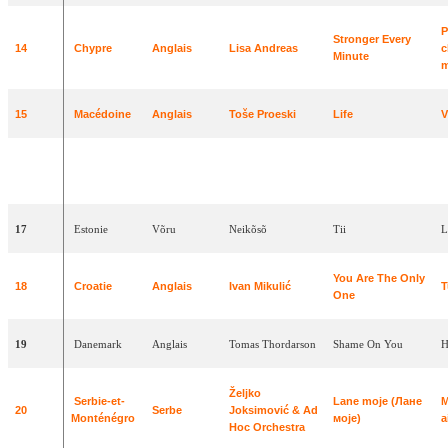
P
Stronger
Every
14
Chypre
Anglais
Lisa
Andreas
c
Minute
m
15
Macédoine
Anglais
Toše
Proeski
Life
V
R
16
Slovénie
Anglais
Platin
Stay
Forever
t
17
Estonie
Võru
Neikõsõ
Tii
L
You Are The Only
18
Croatie
Anglais
Ivan
Mikulić
T
One
19
Danemark
Anglais
Tomas
Thordarson
Shame
On
You
H
Željko
Serbie-et-
Lane
moje
(
Лане
20
Serbe
Joksimović & Ad
Monténégro
моје
)
a
Hoc Orchestra