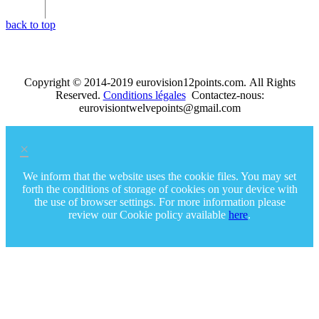
24
Suède
Anglais
Lena
Philipsson
It
Hurts
Cela
fait
ma
back to top
Copyright © 2014-2019 eurovision12points.com. All Rights
Reserved.
Conditions légales
Contactez-nous:
eurovisiontwelvepoints@gmail.com
×
We inform that the website uses the cookie files. You may set
forth the conditions of storage of cookies on your device with
the use of browser settings. For more information please
review our Cookie policy available
here
.