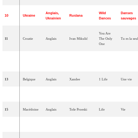
Anglais
,
Wild
Danses
10
Ukraine
Ruslana
Ukrainien
Dances
sauvages
You Are
11
Croatie
Anglais
Ivan
Mikulić
The Only
Tu
es
la
seu
One
Bosnie-
In The
Dans
la
12
Anglais
Deen
Herzégovine
Disco
discothèqu
13
Belgique
Anglais
Xandee
1
Life
Une
vie
14
Russie
Anglais
Julia
Savicheva
Believe
Me
Crois-moi
15
Macédoine
Anglais
Toše
Proeski
Life
Vie
16
Grèce
Anglais
Sákis
Rouvás
Shake
It
Secoue-le