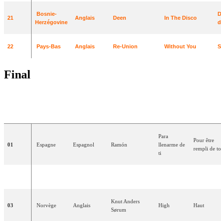
Bosnie-
D
21
Anglais
Deen
In The
Disco
Herzégovine
d
22
Pays-Bas
Anglais
Re
-Union
Without
You
S
Final
TRADUCT
ORDRE
PAYS
LANGUE
(S)
ARTISTE
(S)
CHANSON
FRANÇAI
Para
Pour être
01
Espagne
Espagnol
Ramón
llenarme
de
rempli de to
ti
02
Autriche
Allemand
Tie
Break
Du
bist
Tu
es
Knut
Anders
03
Norvège
Anglais
High
Haut
Sørum