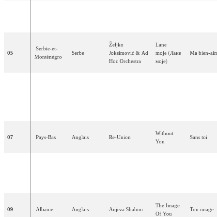
Français
,
Jonatan
À
chaque
04
France
-
Espagnol
Cerrada
pas
Željko
Lane
Serbie-et-
05
Serbe
Joksimović & Ad
moje
(
Лане
Ma
bien-ai
Monténégro
Hoc Orchestra
моје
)
À nouveau
On
Again
...
ensemble..
06
Malte
Anglais
Julie
&
Ludwig
Off
Again
nouveau
séparés
Without
07
Pays-Bas
Anglais
Re
-Union
Sans
toi
You
Can't
Wait
Je ne peux
Anglais
,
08
Allemagne
Max
Until
pas attend
Turc
Tonight
jusqu'à ce 
The
Image
09
Albanie
Anglais
Anjeza
Shahini
Ton
image
Of
You