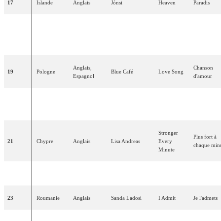
17
Islande
Anglais
Jónsi
Heaven
Paradis
If My World
Si mon mo
18
Irlande
Anglais
Chris
Doran
Stopped
s'arrêtait d
Turning
tourner
Anglais
,
Chanson
19
Pologne
Blue
Café
Love
Song
Espagnol
d'amour
Royaume-
Hold On to
S'accroche
20
Anglais
James
Fox
Uni
Our Love
notre
amou
Stronger
Plus fort à
21
Chypre
Anglais
Lisa
Andreas
Every
chaque min
Minute
22
Turquie
Anglais
Athena
For Real
Pour
de
vra
23
Roumanie
Anglais
Sanda
Ladosi
I
Admit
Je
l'admets