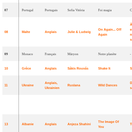
07
Portugal
Portugais
Sofia
Vitória
Foi
magia
C
À
On
Again
...
Off
e
08
Malte
Anglais
Julie
&
Ludwig
Again
n
s
09
Monaco
Français
Märyon
Notre
planète
-
10
Grèce
Anglais
Sákis
Rouvás
Shake
It
S
Anglais
,
D
11
Ukraine
Ruslana
Wild
Dances
Ukrainien
s
What's Happened
Q
12
Lituanie
Anglais
Linas
&
Simona
To Your Love?
à
The
Image
Of
13
Albanie
Anglais
Anjeza
Shahini
T
You