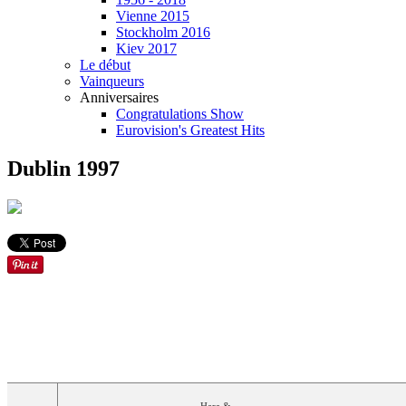
Vienne 2015
Stockholm 2016
Kiev 2017
Le début
Vainqueurs
Anniversaires
Congratulations Show
Eurovision's Greatest Hits
Dublin 1997
ORDRE
PAYS
LANGUE
ARTISTE
(S)
CHANSON
Hara
&