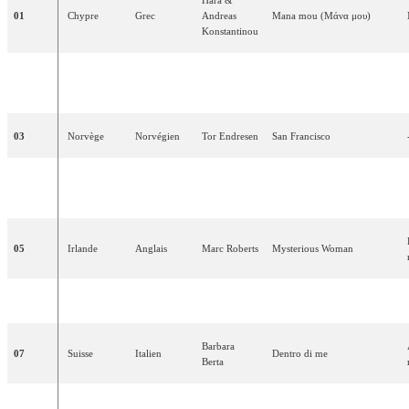
01
Chypre
Grec
Andreas
Mana
mou
(Μάνα μου)
Konstantinou
Şebnem
02
Turquie
Turc
Dinle
Paker
03
Norvège
Norvégien
Tor
Endresen
San
Francisco
Bettina
1
04
Autriche
One
Step
Allemand
Soriat
05
Irlande
Anglais
Marc
Roberts
Mysterious
Woman
06
Slovénie
Slovène
Tanja
Ribič
Zbudi
se
Barbara
07
Suisse
Italien
Dentro
di
me
Berta