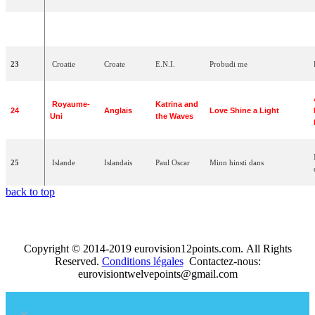
22
France
Français
Fanny
Sentiments
songes
23
Croatie
Croate
E.N.I.
Probudi
me
Royaume-
Katrina
and
24
Anglais
Love
Shine
a
Light
Uni
the
Waves
25
Islande
Islandais
Paul
Oscar
Minn
hinsti
dans
back to top
Copyright © 2014-2019 eurovision12points.com. All Rights
Reserved.
Conditions légales
Contactez-nous:
eurovisiontwelvepoints@gmail.com
×