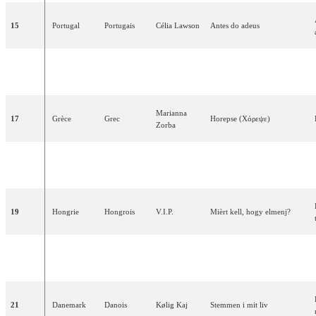
15
Portugal
Portugais
Célia
Lawson
Antes
do
adeus
16
Suède
Suédois
Blond
Bara
hon
älskar
mig
Marianna
17
Grèce
Grec
Horepse
(Χόρεψε)
Zorba
Debbie
18
Malte
Anglais
Let
Me
Fly
Scerri
19
Hongrie
Hongrois
V.I.P.
Mièrt
kell
,
hogy
elmenj
?
Alla
20
Russie
Russe
Primadonna
(
Примадонна
)
Pugacheva
21
Danemark
Danois
Kølig
Kaj
Stemmen
i
mit
liv