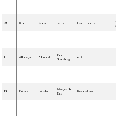
08
Pays-Bas
Néerlandais
Mrs
Einstein
Niemand
heeft
nog
tijd
09
Italie
Italien
Jalisse
Fiumi
di
parole
Marcos
10
Espagne
Espagnol
Sin
rencor
Llunas
Bianca
11
Allemagne
Allemand
Zeit
Shomburg
Anna
Maria
12
Pologne
Polonais
Ale
jestem
Jopek
Maarja-Liis
13
Estonie
Estonien
Keelatud
maa
Ilus
Bosnie-
14
Bosnien
Alma
Goodbye
Herzégovine