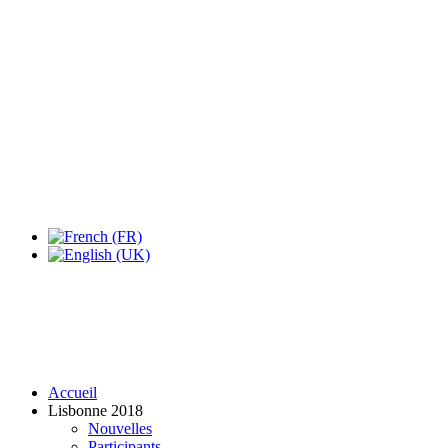
Expo Tel Aviv
Tel Aviv, Israel
14, 16 & 18 May 2019
Accueil
Lisbonne 2018
Nouvelles
Participants