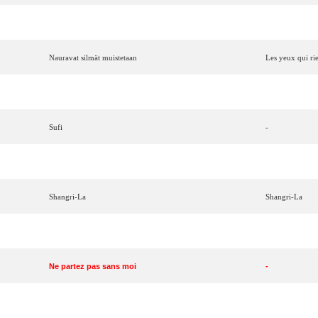
Stad
i
ljus
Ville
de
lumière
Nauravat
silmät
muistetaan
Les yeux qui ri
Go
Pars
Sufi
-
La chica que yo quiero (Made in Spain)
La fille que je
Shangri-La
Shangri-La
Ben
Adam
(
אדם
בן
)
L'être
humain
Ne partez pas sans moi
-
Take
Him
Home
Ramène-le
ch