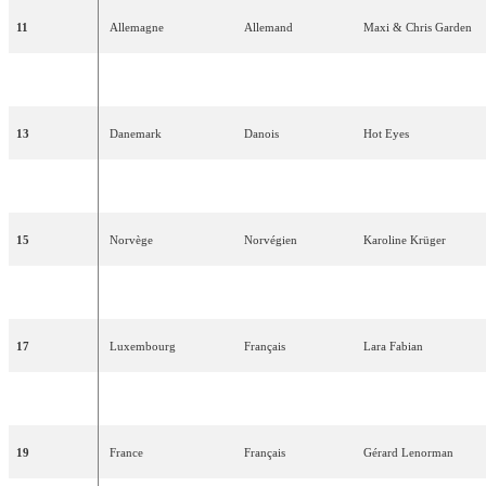
11
Allemagne
Allemand
Maxi
&
Chris
Garden
12
Autriche
Allemand
Wilfried
13
Danemark
Danois
Hot
Eyes
14
Grèce
Grec
Afroditi
Frida
15
Norvège
Norvégien
Karoline
Krüger
16
Belgique
Français
Reynaert
17
Luxembourg
Français
Lara
Fabian
18
Italie
Italien
Luca
Barbarossa
19
France
Français
Gérard
Lenorman