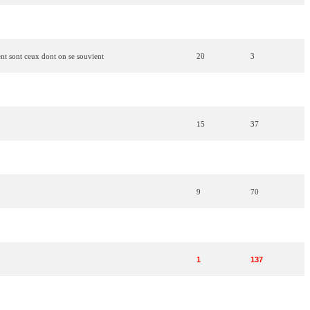
12
52
ent sont ceux dont on se souvient
20
3
2
136
15
37
 veux (Faite en Espagne)
11
58
9
70
7
85
1
137
ez
lui
8
79