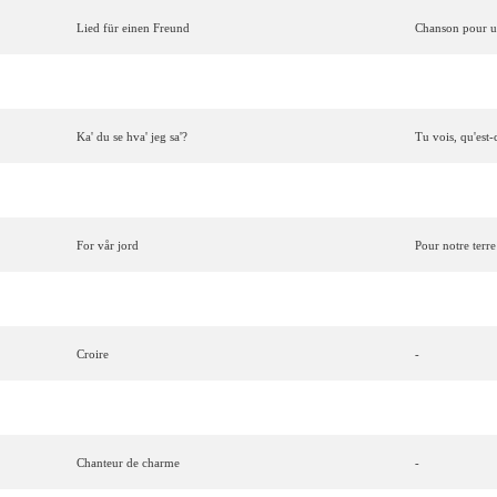
Lied
für
einen
Freund
Chanson
pour
Lisa
Mona
Lisa
-
Ka' du se hva' jeg sa'?
Tu vois, qu'est-
Clown
(Κλόουν)
-
For
vår
jord
Pour
notre
terre
Laissez
briller
le
soleil
-
Croire
-
Vivo
(
Ti
scrivo
)
Vivre
(
Je
t'écri
Chanteur
de
charme
-