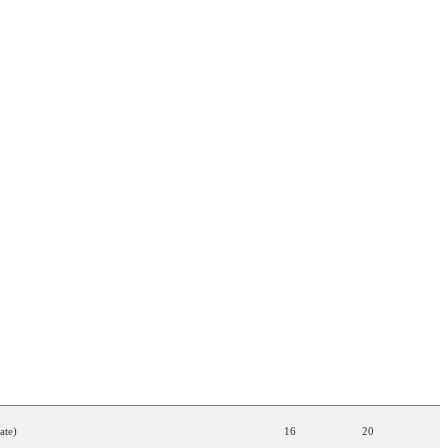
N
FRANÇAISE
PLACE
POINTS
ate
)
16
20