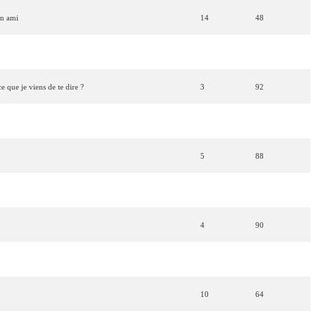
un
ami
14
48
21
0
ce que je viens de te dire ?
3
92
17
10
5
88
18
5
4
90
s
)
12
52
10
64