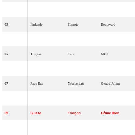
02
Suède
Suédois
Tommy
Körberg
03
Finlande
Finnois
Boulevard
04
Royaume-Uni
Anglais
Scott
Fitzgerald
05
Turquie
Turc
MFÖ
06
Espagne
Espagnol
La
Década
Prodigiosa
07
Pays-Bas
Néerlandais
Gerard
Joling
08
Israël
Hébreu
Yardena
Arazi
09
Suisse
Français
Céline
Dion
10
Irlande
Anglais
Jump
The
Gun