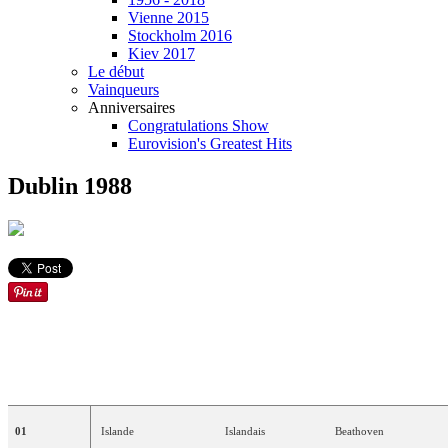
Vienne 2015
Stockholm 2016
Kiev 2017
Le début
Vainqueurs
Anniversaires
Congratulations Show
Eurovision's Greatest Hits
Dublin 1988
ORDRE
PAYS
LANGUE
ARTISTE
(S)
01
Islande
Islandais
Beathoven