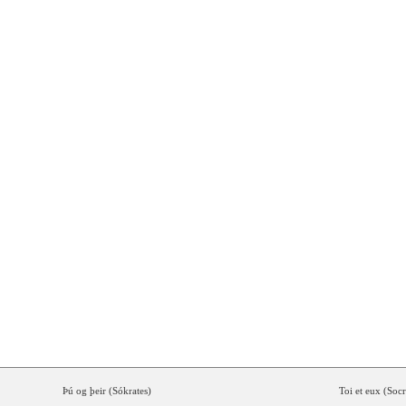
CHANSON
TRADUCTIO
Þú
og
þeir
(
Sókrates
)
Toi
et
eux
(
Socr