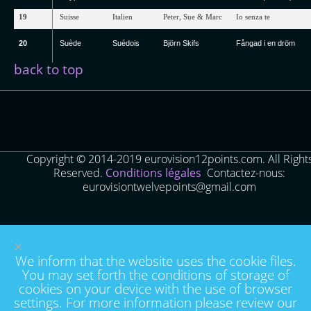
19
Suisse
Italien
Peter
,
Sue
&
Marc
Io
senza
te
20
Suède
Suédois
Björn
Skifs
Fångad
i
en
dröm
back to top
Copyright © 2014-2019 eurovision12points.com. All Right
Reserved.
Conditions légales
Contactez-nous:
eurovisiontwelvepoints@gmail.com
×
We inform that the website uses the cookie files.
You may set forth the conditions of storage of
cookies on your device with the use of browser
settings. For more information please review our