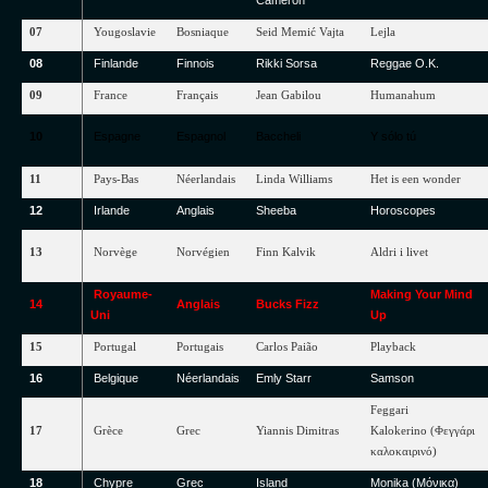
Cameron
07
Yougoslavie
Bosniaque
Seid
Memić
Vajta
Lejla
08
Finlande
Finnois
Rikki
Sorsa
Reggae
O.K.
09
France
Français
Jean
Gabilou
Humanahum
10
Espagne
Espagnol
Baccheli
Y
sólo
tú
11
Pays-Bas
Néerlandais
Linda
Williams
Het
is
een
wonder
12
Irlande
Anglais
Sheeba
Horoscopes
13
Norvège
Norvégien
Finn
Kalvik
Aldri
i
livet
Royaume-
Making
Your
Mind
14
Anglais
Bucks
Fizz
Uni
Up
15
Portugal
Portugais
Carlos
Paião
Playback
16
Belgique
Néerlandais
Emly
Starr
Samson
Feggari
17
Grèce
Grec
Yiannis
Dimitras
Kalokerino
(Φεγγάρι
καλοκαιρινό)
18
Chypre
Grec
Island
Monika
(Μόνικα)