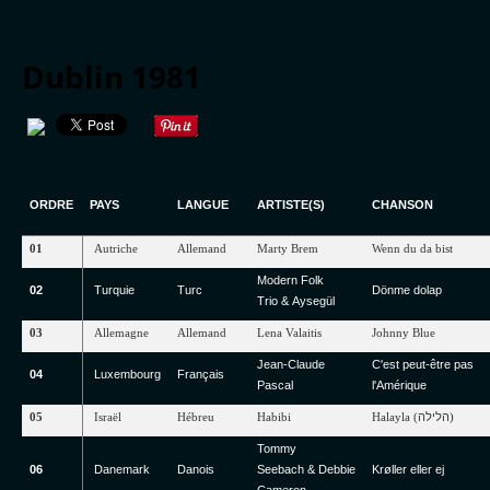
Dublin 1981
ORDRE
PAYS
LANGUE
ARTISTE
(S)
CHANSON
01
Autriche
Allemand
Marty
Brem
Wenn
du
da
bist
Modern
Folk
02
Turquie
Turc
Dönme
dolap
Trio
&
Aysegül
03
Allemagne
Allemand
Lena
Valaitis
Johnny
Blue
Jean-Claude
C'est
peut-être pas
04
Luxembourg
Français
Pascal
l'Amérique
05
Israël
Hébreu
Habibi
Halayla
(
הלילה
)
Tommy
06
Danemark
Danois
Seebach
&
Debbie
Krøller
eller
ej