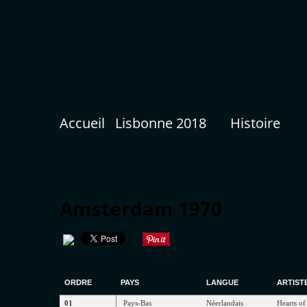
Accueil
Lisbonne 2018
Histoire
Amsterdam 1970
ORDRE
PAYS
LANGUE
ARTIST
01
Pays-Bas
Néerlandais
Hearts
o