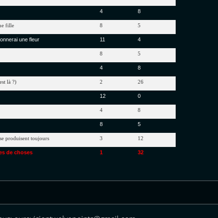
4
8
ne
fille
8
5
donnerai une fleur
11
4
8
5
4
8
st là ?)
2
26
12
0
4
8
8
5
se produisent toujours
3
12
es
de
choses
1
32