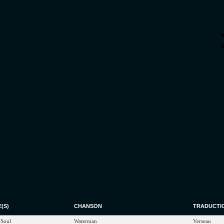
E
(S)
CHANSON
TRADUCTI
f
Soul
Waterman
Verseau