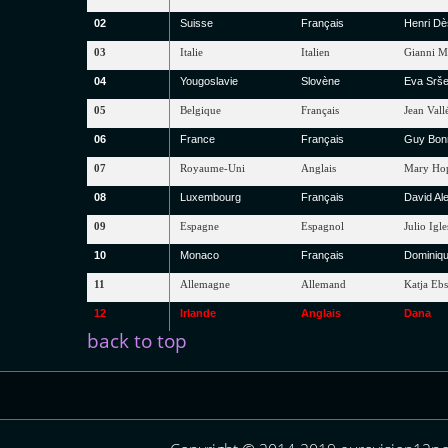
02
Suisse
Français
Henri
Dè
03
Italie
Italien
Gianni
M
04
Yougoslavie
Slovène
Eva
Srš
05
Belgique
Français
Jean
Vall
06
France
Français
Guy
Bon
07
Royaume-Uni
Anglais
Mary
Ho
08
Luxembourg
Français
David
Al
09
Espagne
Espagnol
Julio
Igle
10
Monaco
Français
Dominiq
11
Allemagne
Allemand
Katja
Ebs
12
Irlande
Anglais
Dana
back to top