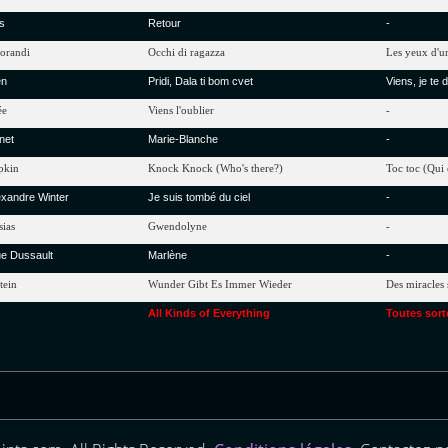
s
Retour
-
orandi
Occhi
di
ragazza
Les
yeux
d'u
en
Pridi
,
Dala
ti
bom
cvet
Viens, je te 
ée
Viens
l'oublier
-
net
Marie-Blanche
-
pkin
Knock
Knock
(
Who's
there
?)
Toc
toc
(Qui e
exandre
Winter
Je suis tombé du ciel
-
sias
Gwendolyne
-
ue
Dussault
Marlène
-
tein
Wunder
Gibt
Es
Immer
Wieder
Des miracles 
All
Kinds
of
Everything
Toutes
sort