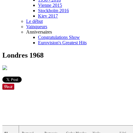
Vienne 2015
Stockholm 2016
Kiev 2017
Le début
Vainqueurs
Anniversaires
Congratulations Show
Eurovision's Greatest Hits
Londres 1968
TRADUC
ORDRE
PAYS
LANGUE
ARTISTE
(S)
CHANSON
FRANÇA
01
Portugal
Portugais
Carlos
Mendes
Verão
L'été