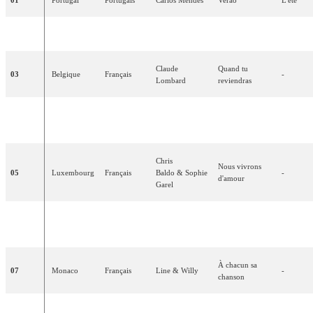
02
Pays-Bas
Néerlandais
Ronnie
Tober
Morgen
Demain
Claude
Quand
tu
03
Belgique
Français
-
Lombard
reviendras
Tausend
04
Autriche
Allemand
Karel
Gott
Mille
fenê
Fenster
Chris
Nous
vivrons
05
Luxembourg
Français
Baldo
&
Sophie
-
d'amour
Garel
Gianni
Guardando
il
En
regar
06
Suisse
Italien
Mascoio
sole
soleil
À
chacun
sa
07
Monaco
Français
Line &
Willy
-
chanson
Cela