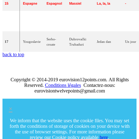
15
Espagne
Espagnol
Massiel
La
,
la
,
la
-
Ein
Hoch
der
Un
toast
16
Allemagne
Allemand
Wencke
Myhre
Liebe
l'amour
Serbo-
Dubrovački
17
Yougoslavie
Jedan
dan
Un
jour
croate
Trubaduri
back to top
Copyright © 2014-2019 eurovision12points.com. All Rights
Reserved.
Conditions légales
Contactez-nous:
eurovisiontwelvepoints@gmail.com
×
We inform that the website uses the cookie files. You may set
forth the conditions of storage of cookies on your device with
the use of browser settings. For more information please
review our Cookie policy available
here
.