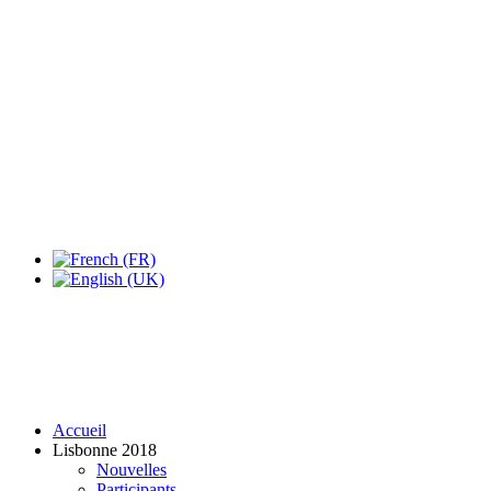
Expo Tel Aviv
Tel Aviv, Israel
14, 16 & 18 May 2019
Accueil
Lisbonne 2018
Nouvelles
Participants