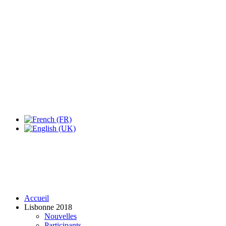
Expo Tel Aviv
Tel Aviv, Israel
14, 16 & 18 May 2019
Accueil
Lisbonne 2018
Nouvelles
Participants