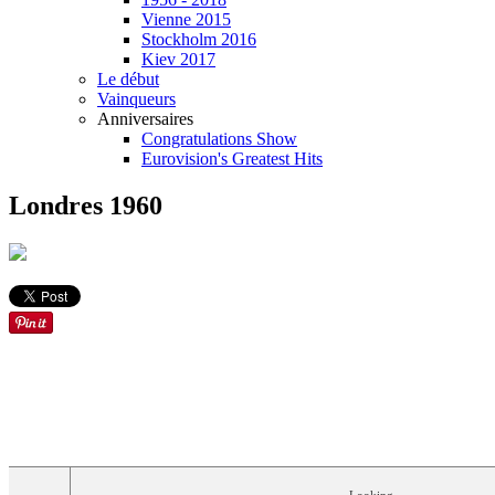
Vienne 2015
Stockholm 2016
Kiev 2017
Le début
Vainqueurs
Anniversaires
Congratulations Show
Eurovision's Greatest Hits
Londres 1960
TRADUCTI
ORDRE
PAYS
LANGUE
ARTISTE
CHANSON
FRANÇAIS
Looking