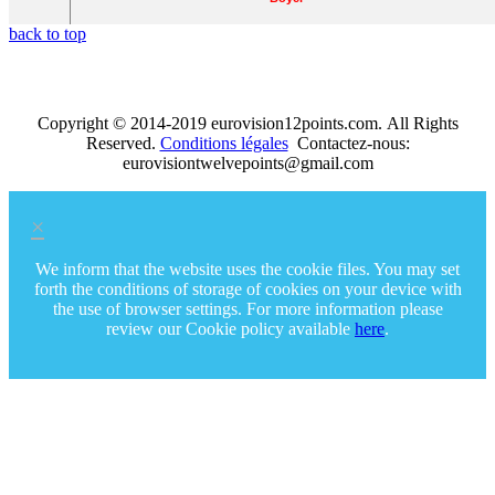
back to top
Copyright © 2014-2019 eurovision12points.com. All Rights
Reserved.
Conditions légales
Contactez-nous:
eurovisiontwelvepoints@gmail.com
×
We inform that the website uses the cookie files. You may set
forth the conditions of storage of cookies on your device with
the use of browser settings. For more information please
review our Cookie policy available
here
.