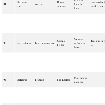
Royaume-
Bryan
En cherchan
01
Anglais
high
,
high
,
Uni
Johnson
très
très
haut
high
Tous les
Siw
Alla
andra
02
Suède
Suédois
autres se
Malmkvist
far
varann
trouvent
So
laang
Camillo
Tant que tu e
03
Luxembourg
Luxembourgeois
we's
du do
Felgen
là
bass
C'était
un
Katy
Det
var en
04
Danemark
Danois
charmant
Bødtger
yndig
tid
moment
Mon
amour
05
Belgique
Français
Fud
Leclerc
-
pour
toi
Nora
06
Norvège
Norvégien
Voi-voi
-
Brockstedt