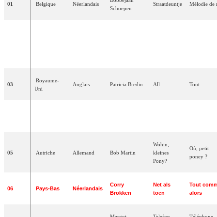
01
Belgique
Néerlandais
Straatdeuntje
Mélodie
de
Schoepen
Amours
mortes
02
Luxembourg
Français
Danièle
Dupré
–
(Tant de
peine)
Royaume-
03
Anglais
Patricia
Bredin
All
Tout
Uni
Corde
della
Corde
de
m
04
Italie
Italien
Nunzio
Gallo
mia
chitarra
guitare
Wohin
,
Où
,
petit
05
Autriche
Allemand
Bob
Martin
kleines
poney
?
Pony
?
Corry
Net
als
Tout
com
06
Pays-Bas
Néerlandais
Brokken
toen
alors
Margot
Telefon
,
Téléphone
,