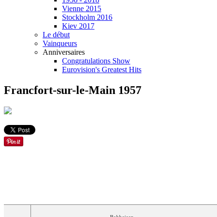
Vienne 2015
Stockholm 2016
Kiev 2017
Le début
Vainqueurs
Anniversaires
Congratulations Show
Eurovision's Greatest Hits
Francfort-sur-le-Main 1957
TRADUCT
ORDRE
PAYS
LANGUE
ARTISTE
(S)
CHANSON
FRANÇAI
Bobbejaan