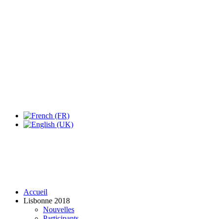
Expo Tel Aviv
Tel Aviv, Israel
14, 16 & 18 May 2019
Accueil
Lisbonne 2018
Nouvelles
Participants