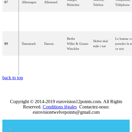
07
Allemagne
Allemand
Hielscher
Telefon
Téléphone
Paule
La
belle
08
France
Français
–
Desjardins
amour
Birthe
Le bateau v
Skibet skal
09
Danemark
Danois
Wilke
&
Gustav
prendre la 
sejle i nat
Winckler
ce soir
L'enfant
que
10
Suisse
Français
Lys
Assia
–
j'étais
back to top
Copyright © 2014-2019 eurovision12points.com. All Rights
Reserved.
Conditions légales
Contactez-nous:
eurovisiontwelvepoints@gmail.com
×