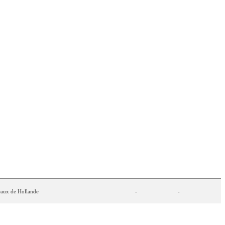
UCTION
FRANÇAISE
PLACE
POINTS
eaux
de
Hollande
-
-
x
carrousel
-
-