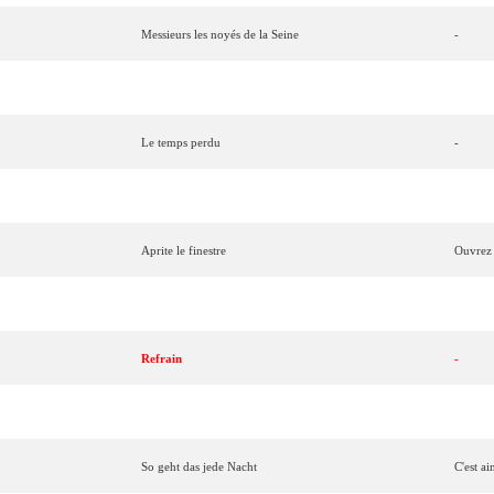
Messieurs les noyés de la Seine
-
hwarz
Im
Wartesaal
zum
großen
Glück
Dans la
Le
temps
perdu
-
Ne
crois
pas
-
Aprite
le
finestre
Ouvrez
Voorgoed
Voorbij
Fini
à
j
Refrain
-
Le plus beau jour de ma vie
-
So
geht
das
jede
Nacht
C'est
ai