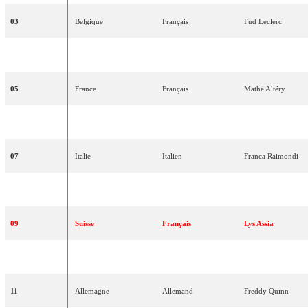
03
Belgique
Français
Fud
Leclerc
04
Allemagne
Allemand
Walter
Andreas
Sc
05
France
Français
Mathé
Altéry
06
Luxembourg
Français
Michèle
Arnaud
07
Italie
Italien
Franca
Raimondi
08
Pays-Bas
Néerlandais
Corry
Brokken
09
Suisse
Français
Lys
Assia
10
Belgique
Français
Mony
Marc
11
Allemagne
Allemand
Freddy
Quinn