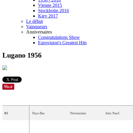
Vienne 2015
Stockholm 2016
Kiev 2017
Le début
Vainqueurs
Anniversaires
Congratulations Show
Eurovision's Greatest Hits
Lugano 1956
ORDRE
PAYS
LANGUE
ARTISTE
01
Pays-Bas
Néerlandais
Jetty
Paerl
02
Suisse
Allemand
Lys
Assia