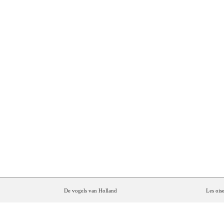
CHANSON
TRAD
De
vogels
van
Holland
Les
ois
Das
alte
Karussell
Le
vieu