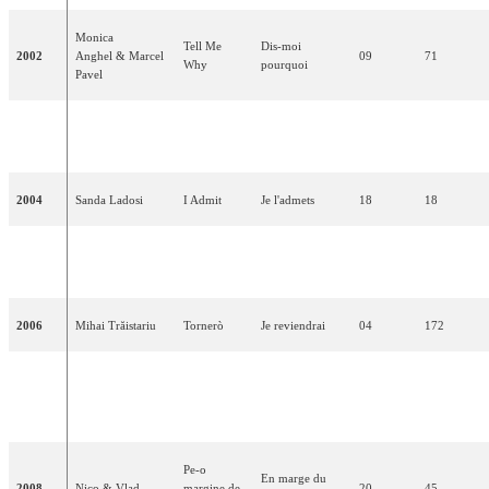
Monica
Tell Me
Dis-moi
2002
Anghel & Marcel
09
71
Why
pourquoi
Pavel
Don't Break
Ne me brise pas
2003
Nicola
10
73
My Heart
le cœur
2004
Sanda Ladosi
I Admit
Je l'admets
18
18
Luminița
Laisse-moi
2005
Let Me Try
03
158
Anghel & Sistem
essayer
2006
Mihai Trăistariu
Tornerò
Je reviendrai
04
172
Liubi,
Amour, amour,
2007
Todomondo
Liubi, I
13
84
je t'aime
Love You
Pe-o
En marge du
2008
Nico & Vlad
margine de
20
45