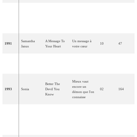
Donnez au
Give A Little
monde un peu
1990
Emma
Love Back To
06
87
d'amour en
The World
retour
Samantha
A Message To
Un message à
1991
10
47
Janus
Your Heart
votre cœur
One Step Out
Un pas hors du
1992
Michael Ball
02
139
Of Time
temps
Mieux vaut
Better The
encore un
1993
Sonia
Devil You
02
164
démon que l'on
Know
connaisse
Nous serons
We Will Be
Frances
libres
1994
Free (Lonely
10
63
Ruffelle
(Symphonie
Symphony)
solitaire)