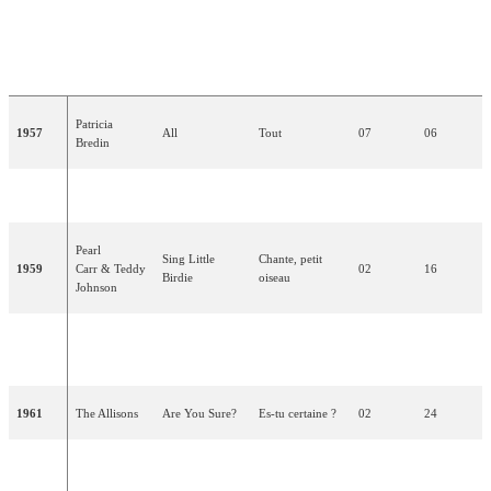
PLACE
POINTS
TRADUCTION
ANNÉE
ARTISTE(S)
CHANSON
(EN
(EN
FRANÇAISE
FINALE)
FINALE)
Patricia
1957
All
Tout
07
06
Bredin
1958
retrait
Pearl
Sing Little
Chante, petit
1959
Carr & Teddy
02
16
Birdie
oiseau
Johnson
Bryan
Looking High,
En cherchant
1960
02
25
Johnson
High, High
très, très haut
1961
The Allisons
Are You Sure?
Es-tu certaine ?
02
24
Ronnie
Ring-A-Ding
Une fille ring-a-
1962
04
10
Carroll
Girl
ding