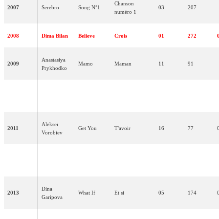
Chanson
2007
Serebro
Song N°1
03
207
numéro 1
2008
Dima Bilan
Believe
Crois
01
272
Anastasiya
2009
Mamo
Maman
11
91
Prykhodko
Peter Nalitch
Lost And
2010
Perdu et oublié
11
90
and Friends
Forgotten
Alekseï
2011
Get You
T'avoir
16
77
Vorobiev
Buranovskie
Party For
La fête pour
2012
02
259
Babuški
Everybody
tous
Dina
2013
What If
Et si
05
174
Garipova