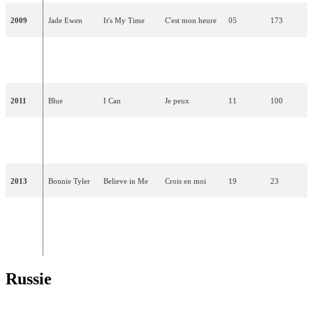
2009
Jade Ewen
It's My Time
C'est mon heure
05
173
That Sounds
Cela me paraît
2010
Josh Dubovie
25
10
Good to Me
bien
2011
Blue
I Can
Je peux
11
100
Engelbert
Love Will Set
L'amour te
2012
25
12
Humperdinck
You Free
rendra libre
2013
Bonnie Tyler
Believe in Me
Crois en moi
19
23
Molly
Children of the
Enfants de
2014
Smitten-
17
40
Universe
l'univers
Downes
Russie