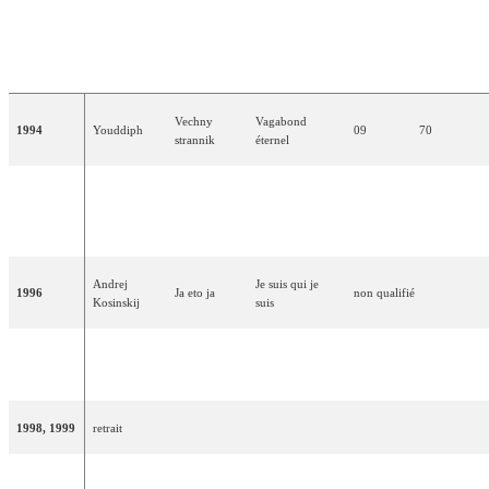
PLACE
POINTS
TRADUCTION
ANNÉE
ARTISTE(S)
CHANSON
(EN
(EN
FRANÇAISE
FINALE)
FINALE)
Vechny
Vagabond
1994
Youddiph
09
70
strannik
éternel
Kolybelnaya
Philipp
Berceuse pour
1995
dlya
17
07
Kirkorov
un volcan
vulkana
Andrej
Je suis qui je
1996
Ja eto ja
non qualifié
Kosinskij
suis
Alla
1997
Primadonna
-
15
33
Pougatcheva
1998, 1999
retrait
2000
Alsou
Solo
Seule
02
155