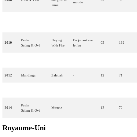
monde
lume
The Balkan
Les filles
2009
Elena Gheorghe
19
40
Girls
des Balkans
Paula
Playing
En jouant avec
2010
03
162
Seling & Ovi
With Fire
le feu
2011
Hotel FM
Change
Changer
17
77
2012
Mandinga
Zaleilah
-
12
71
2013
Cezar
It's My Life
C'est ma vie
13
65
Paula
2014
Miracle
-
12
72
Seling & Ovi
Royaume-Uni