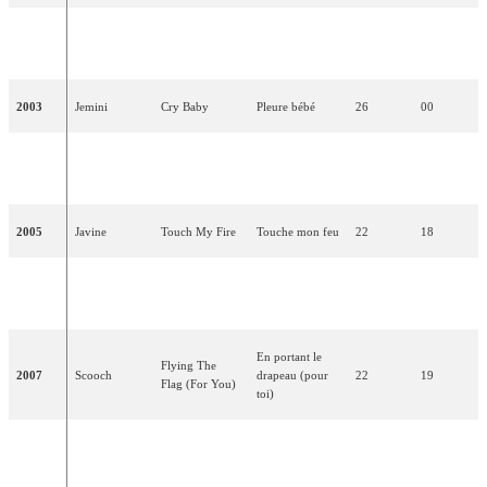
Jessica
2002
Come Back
Reviens
03
111
Garlick
2003
Jemini
Cry Baby
Pleure bébé
26
00
Hold On To
S'accrocher à
2004
James Fox
16
29
Our Love
notre amour
2005
Javine
Touch My Fire
Touche mon feu
22
18
La vie
2006
Daz Sampson
Teenage Life
19
25
d'adolescent
En portant le
Flying The
2007
Scooch
drapeau (pour
22
19
Flag (For You)
toi)
Andy
2008
Even If
Même si
25
14
Abraham