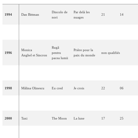
Dincolo de
Par delà les
1994
Dan Bittman
21
14
nori
nuages
1995
relégation
Rugã
Monica
Prière pour la
1996
pentru
non qualifiés
Anghel et Sincron
paix du monde
pacea lumii
1997
relégation
1998
Mălina Olinescu
Eu cred
Je crois
22
06
1999
relégation
2000
Taxi
The Moon
La lune
17
25
2001
relégation