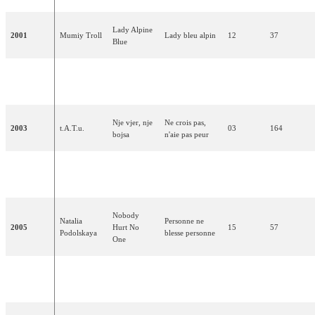
Lady Alpine
2001
Mumiy Troll
Lady bleu alpin
12
37
Blue
Prime
Northern
2002
Fille du nord
10
55
Minister
Girl
Nje vjer, nje
Ne crois pas,
2003
t.A.T.u.
03
164
bojsa
n'aie pas peur
Julia
2004
Believe Me
Crois-moi
11
67
Savicheva
Nobody
Natalia
Personne ne
2005
Hurt No
15
57
Podolskaya
blesse personne
One
Never Let
Ne jamais te
2006
Dima Bilan
02
248
You Go
laisser partir