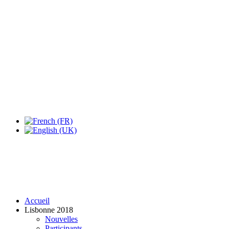
Expo Tel Aviv
Tel Aviv, Israel
14, 16 & 18 May 2019
Accueil
Lisbonne 2018
Nouvelles
Participants