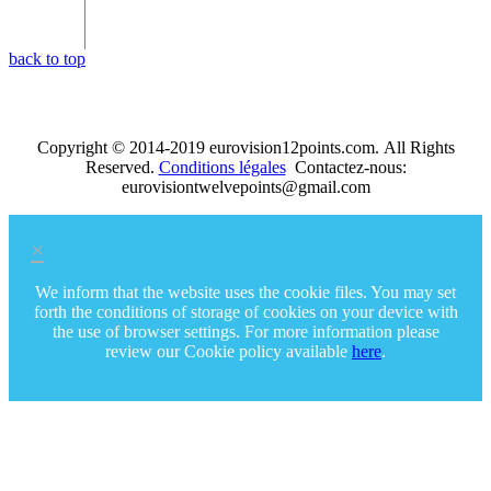
Les jumelles
2014
Shine
Brille
07
89
Tolmatchevy
back to top
Copyright © 2014-2019 eurovision12points.com. All Rights
Reserved.
Conditions légales
Contactez-nous:
eurovisiontwelvepoints@gmail.com
×
We inform that the website uses the cookie files. You may set
forth the conditions of storage of cookies on your device with
the use of browser settings. For more information please
review our Cookie policy available
here
.