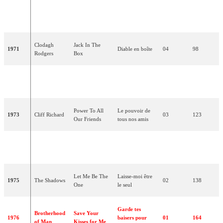
Knock, Knock,
Toc, toc, qui
1970
Mary Hopkin
02
26
Who's There?
est-là ?
Clodagh
Jack In The
1971
Diable en boîte
04
98
Rodgers
Box
The New
Beg, Steal Or
Mendier, voler
1972
02
114
Seekers
Borrow
ou emprunter
Power To All
Le pouvoir de
1973
Cliff Richard
03
123
Our Friends
tous nos amis
Olivia
Long Live
1974
Vive l'amour
04
14
Newton-John
Love
Let Me Be The
Laisse-moi être
1975
The Shadows
02
138
One
le seul
Garde tes
Brotherhood
Save Your
1976
baisers pour
01
164
of Man
Kisses for Me