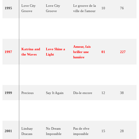
Love City
Love City
Le groove de la
1995
10
76
Groove
Groove
ville de l'amour
Ooh Aah... Just
Ooh Aah... Juste
1996
Gina G
08
77
A Little Bit
un petit peu
Amour, fais
Katrina and
Love Shine a
1997
briller une
01
227
the Waves
Light
lumière
Where Are
1998
Imaani
Où es-tu ?
02
166
You?
1999
Precious
Say It Again
Dis-le encore
12
38
Don't Play That
Ne rejoue plus
2000
Nicki French
16
28
Song Again
cette chanson
Lindsay
No Dream
Pas de rêve
2001
15
28
Dracass
Impossible
impossible