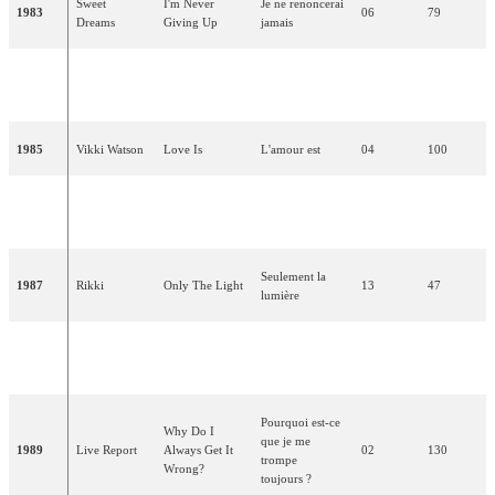
Sweet
I'm Never
Je ne renoncerai
1983
06
79
Dreams
Giving Up
jamais
Belle & The
Les jeux de
1984
Love Games
07
63
Devotions
l'amour
1985
Vikki Watson
Love Is
L'amour est
04
100
Runner In The
Fugitif dans la
1986
Ryder
07
72
Night
nuit
Seulement la
1987
Rikki
Only The Light
13
47
lumière
Scott
1988
Go
Pars
02
136
Fitzgerald
Pourquoi est-ce
Why Do I
que je me
1989
Live Report
Always Get It
02
130
trompe
Wrong?
toujours ?