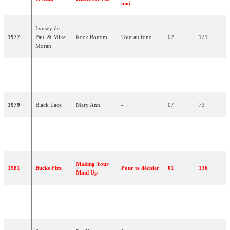
moi
Lynsey de
1977
Paul & Mike
Rock Bottom
Tout au fond
02
121
Moran
The Bad Old
Les mauvais
1978
Co-Co
11
61
Days
vieux jours
1979
Black Lace
Mary Ann
-
07
73
Love Enough
Assez d'amour
1980
Prima Donna
03
106
For Two
pour deux
Making Your
1981
Bucks Fizz
Pour te décider
01
136
Mind Up
One Step
Un peu plus
1982
Bardo
07
76
Further
loin