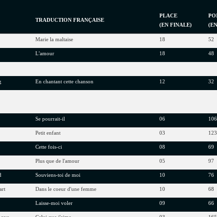
PLACE
PO
TRADUCTION FRANÇAISE
(EN FINALE)
(E
Marie la maltaise
18
52
L'amour
18
48
g
En chantant cette chanson
12
32
Se pourrait-il
06
10
Petit enfant
03
12
Cette fois-ci
08
69
e
Plus que de l'amour
05
97
d
Souviens-toi de moi
10
76
art
Dans le coeur d'une femme
10
68
Laisse-moi voler
09
66