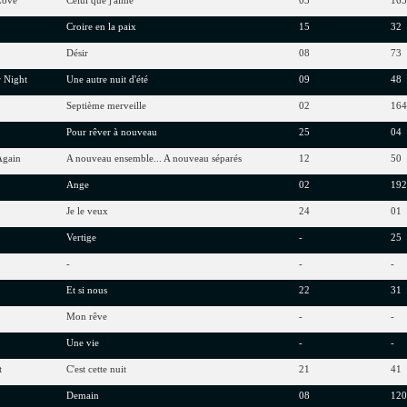
Love
Celui que j'aime
03
16
Croire en la paix
15
32
Désir
08
73
 Night
Une autre nuit d'été
09
48
Septième merveille
02
16
Pour rêver à nouveau
25
04
Again
A nouveau ensemble... A nouveau séparés
12
50
Ange
02
19
Je le veux
24
01
Vertige
-
25
-
-
-
Et si nous
22
31
Mon rêve
-
-
Une vie
-
-
t
C'est cette nuit
21
41
Demain
08
12