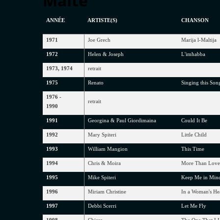
Malte
ANNÉE
ARTISTE(S)
CHANSON
1971
Joe Grech
Marija l-Maltija
1972
Helen & Joseph
L'imħabba
1973, 1974
retrait
1975
Renato
Singing this Son
1976 -
retrait
1990
1991
Georgina & Paul Giordimaina
Could It Be
1992
Mary Spiteri
Little Child
1993
William Mangion
This Time
1994
Chris & Moira
More Than Lov
1995
Mike Spiteri
Keep Me in Min
1996
Miriam Christine
In a Woman's He
1997
Debbi Scerri
Let Me Fly