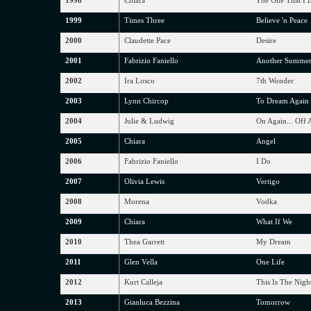
1998
Chiara
The One That I 
1999
Times Three
Believe 'n Peace
2000
Claudette Pace
Desire
2001
Fabrizio Faniello
Another Summer
2002
Ira Losco
7th Wonder
2003
Lynn Chircop
To Dream Again
2004
Julie & Ludwig
On Again... Off 
2005
Chiara
Angel
2006
Fabrizio Faniello
I Do
2007
Olivia Lewis
Vertigo
2008
Morena
Vodka
2009
Chiara
What If We
2010
Thea Garrett
My Dream
2011
Glen Vella
One Life
2012
Kurt Calleja
This Is The Nigh
2013
Gianluca Bezzina
Tomorrow