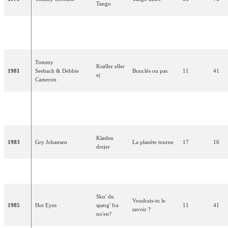
Tango
Tænker
En pensant
1980
Bamses Venner
14
25
altid
på dig
toujours à toi
Tommy
Krøller eller
1981
Seebach & Debbie
Bouclés ou pas
11
41
ej
Cameron
Video,
1982
Brixx
Vidéo, vidéo
17
05
video
Kløden
1983
Gry Johansen
La planète tourne
17
16
drejer
1984
Hot Eyes
Det' lige det
C'est justement ça
04
101
Sku' du
Voudrais-tu le
1985
Hot Eyes
spørg' fra
11
41
savoir ?
no'en?