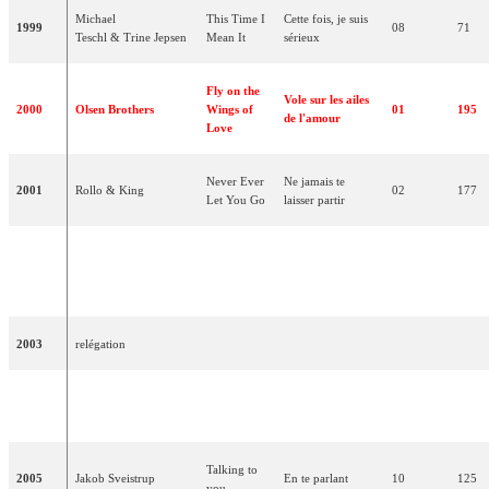
Michael
This Time I
Cette fois, je suis
1999
08
71
Teschl & Trine Jepsen
Mean It
sérieux
Fly on the
Vole sur les ailes
2000
Olsen Brothers
Wings of
01
195
de l'amour
Love
Never Ever
Ne jamais te
2001
Rollo & King
02
177
Let You Go
laisser partir
Tell Me
2002
Malene
Who You
Dis-moi qui tu es
24
07
Are
2003
relégation
Shame On
2004
Tomas Thordarson
Honte sur toi
-
-
You
Talking to
2005
Jakob Sveistrup
En te parlant
10
125
you