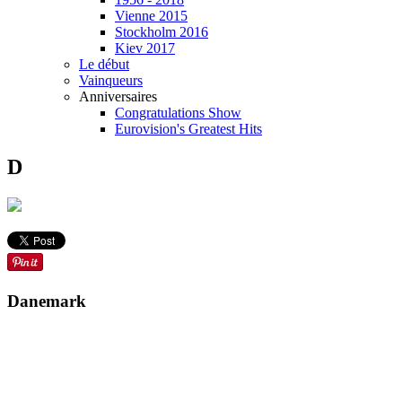
Vienne 2015
Stockholm 2016
Kiev 2017
Le début
Vainqueurs
Anniversaires
Congratulations Show
Eurovision's Greatest Hits
D
Danemark
PLACE
POIN
TRADUCTION