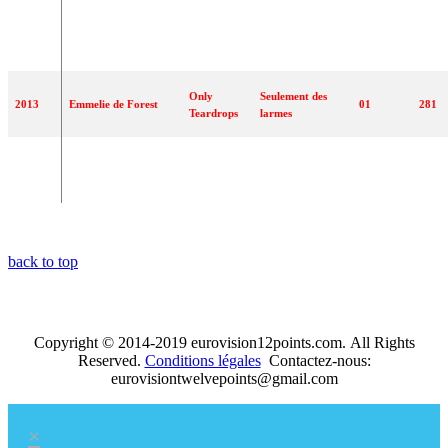
Should've
J'aurais dû le
2012
Soluna Samay
Known
23
21
savoir
Better
Only
Seulement des
2013
Emmelie de Forest
01
281
Teardrops
larmes
Cliché Love
Chanson d'amour
2014
Basim
09
74
Song
cliché
back to top
Copyright © 2014-2019 eurovision12points.com. All Rights
Reserved.
Conditions légales
Contactez-nous:
eurovisiontwelvepoints@gmail.com
×