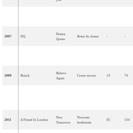
Twist of
Le twist de
2006
Sidsel Ben Semmane
18
26
Love
l'amour
Drama
2007
DQ
Reine du drame
-
-
Queen
All Night
2008
Simon Mathew
Toute la nuit
15
60
Long
Believe
2009
Brinck
Croire encore
13
74
Again
In A
Dans un moment
2010
Chanée & N'evergreen
Moment
04
149
comme celui-ci
Like This
New
Nouveau
2011
A Friend In London
05
134
Tomorrow
lendemain