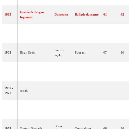
Grethe & Jørgen
1963
Dansevise
Ballade dansante
01
42
Ingmann
Sangen om
La chanson sur
1964
Bjørn Tidmand
09
04
dig
toi
For din
1965
Birgit Brüel
Pour toi
07
10
skyld
Stop, mens
Arrête, tant que
1966
Ulla Pia
14
04
legen er go
cela est bon
1967 -
retrait
1977
Boom
1978
Mabel
-
16
13
boom
Disco
1979
Tommy Seebach
Tango disco
06
76