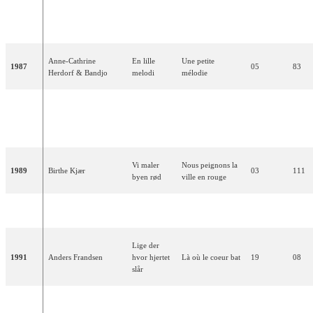
Du er fuld
Tu es plein de
1986
Lise Haavik & Trax
06
77
af løgn
mensonges
Anne-Cathrine
En lille
Une petite
1987
05
83
Herdorf & Bandjo
melodi
mélodie
Tu vois, qu'est-ce
Ka' du se
1988
Hot Eyes
que je viens de te
03
92
hva' jeg sa'?
dire ?
Vi maler
Nous peignons la
1989
Birthe Kjær
03
111
byen rød
ville en rouge
1990
Lonnie Devantier
Hallo, hallo
Salut, salut
08
64
Lige der
1991
Anders Frandsen
hvor hjertet
Là où le coeur bat
19
08
slår
Kenny
Toutes les choses
Alt det som