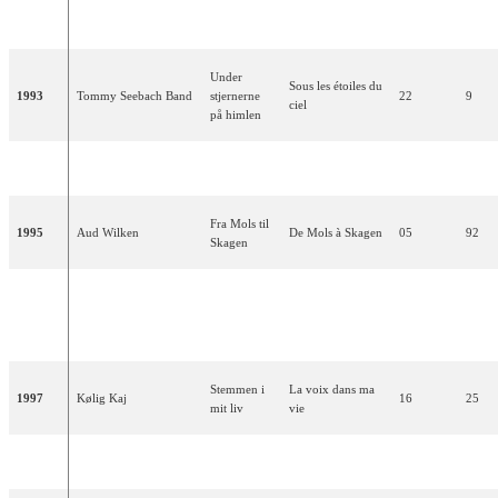
1992
Lübcke & Lotte
que personne ne
12
47
ingen ser
Nilsson
voit
Under
Sous les étoiles du
1993
Tommy Seebach Band
stjernerne
22
9
ciel
på himlen
1994
relégation
Fra Mols til
1995
Aud Wilken
De Mols à Skagen
05
92
Skagen
Dorthe
Kun med
Seulement avec
1996
Andersen & Martin
non qualifiés
dig
toi
Loft
Stemmen i
La voix dans ma
1997
Kølig Kaj
16
25
mit liv
vie
1998
relégation