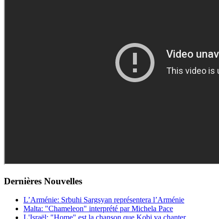
Dernières
Νouvelles
L’Arménie: Srbuhi Sargsyan représentera l’Arménie
Malta: "Chameleon" interprété par Michela Pace
L'Israël: "Home" est la chanson que Kobi va chanter