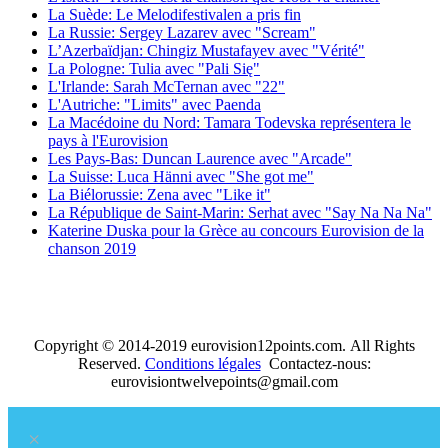
La Suède: Le Melodifestivalen a pris fin
La Russie: Sergey Lazarev avec "Scream"
L’Azerbaïdjan: Chingiz Mustafayev avec "Vérité"
La Pologne: Tulia avec "Pali Się"
L'Irlande: Sarah McTernan avec "22"
L'Autriche: "Limits" avec Paenda
La Macédoine du Nord: Tamara Todevska représentera le
pays à l'Eurovision
Les Pays-Bas: Duncan Laurence avec "Arcade"
La Suisse: Luca Hänni avec "She got me"
La Biélorussie: Zena avec "Like it"
La République de Saint-Marin: Serhat avec "Say Na Na Na"
Katerine Duska pour la Grèce au concours Eurovision de la
chanson 2019
Copyright © 2014-2019 eurovision12points.com. All Rights
Reserved.
Conditions légales
Contactez-nous:
eurovisiontwelvepoints@gmail.com
×