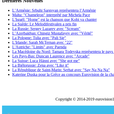
Dernières
Νouvelles
L’Arménie: Srbuhi Sargsyan représentera l’Arménie
Malta: "Chameleon" interprété par Michela Pace
L'Israël: "Home" est la chanson que Kobi va chanter
La Suède: Le Melodifestivalen a pris fin
La Russie: Sergey Lazarev avec "Scream"
L’Azerbaïdjan: Chingiz Mustafayev avec "Vérité"
La Pologne: Tulia avec "Pali Się"
L'Irlande: Sarah McTernan avec "22"
L'Autriche: "Limits" avec Paenda
La Macédoine du Nord: Tamara Todevska représentera le pays 
Les Pays-Bas: Duncan Laurence avec "Arcade"
La Suisse: Luca Hänni avec "She got me"
La Biélorussie: Zena avec "Like it"
La République de Saint-Marin: Serhat avec "Say Na Na Na"
Katerine Duska pour la Grèce au concours Eurovision de la c
Copyright © 2014-2019 eurovision1
×