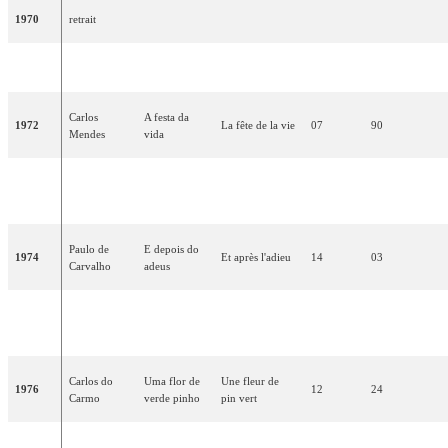
1970
retrait
1971
Tonicha
Menina
Jeune fille
09
83
Carlos
A festa da
1972
La fête de la vie
07
90
Mendes
vida
Fernando
1973
Tourada
Corrida
10
80
Tordo
Paulo de
E depois do
1974
Et après l'adieu
14
03
Carvalho
adeus
Duarte
1975
Madrugada
Aube
16
16
Mendes
Carlos do
Uma flor de
Une fleur de
1976
12
24
Carmo
verde pinho
pin vert
Portugal no
Portugal dans