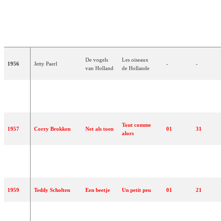
PLACE
POINTS
TRADUCTION
ANNÉE
ARTISTE(S)
CHANSON
(EN
(EN
FRANÇAISE
FINALE)
FINALE)
De vogels
Les oiseaux
1956
Jetty Paerl
-
-
van Holland
de Hollande
Voorgoed
Corry Brokken
Fini à jamais
-
-
1956
voorbij
Tout comme
1957
Corry Brokken
Net als toen
01
31
alors
Heel de
Le monde
1958
Corry Brokken
09
01
wereld
entier
1959
Teddy Scholten
Een beetje
Un petit peu
01
21
Wat een
1960
Rudi Carrell
Quelle chance
12
02