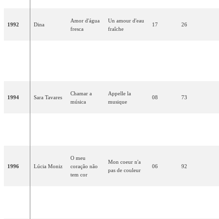
Amor d'água
Un amour d'eau
1992
Dina
17
26
fresca
fraîche
La ville
A cidade (até
1993
Anabela
(jusqu'au
10
60
ser dia)
crépuscule)
Chamar a
Appelle la
1994
Sara Tavares
08
73
música
musique
Baunilha e
Vanille et
1995
Tó Cruz
21
05
chocolate
chocolat
O meu
Mon coeur n'a
1996
Lúcia Moniz
coração não
06
92
pas de couleur
tem cor
Célia
Antes do
Avant les
1997
24
00
Lawson
adeus
adieux