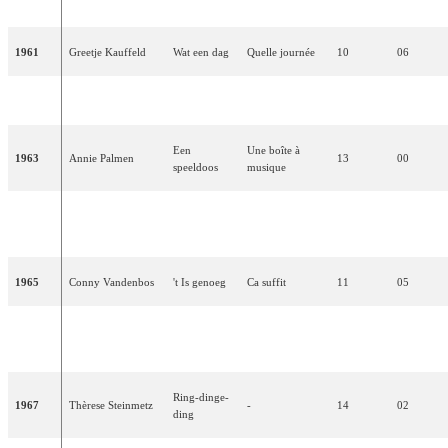
geluk
1961
Greetje Kauffeld
Wat een dag
Quelle journée
10
06
1962
De Spelbrekers
Katinka
-
13
00
Een
Une boîte à
1963
Annie Palmen
13
00
speeldoos
musique
Jij bent mijn
1964
Anneke Grönloh
Tu es ma vie
10
02
leven
1965
Conny Vandenbos
't Is genoeg
Ca suffit
11
05
Fernando &
1966
Milly Scott
-
15
02
Filippo
Ring-dinge-
1967
Thèrese Steinmetz
-
14
02
ding