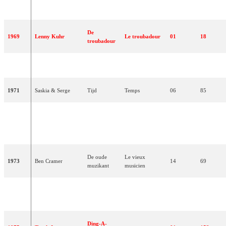
1968
Ronnie Tober
Morgen
Demain
16
01
De
1969
Lenny Kuhr
Le troubadour
01
18
troubadour
1970
Hearts of Soul
Waterman
Verseau
07
07
1971
Saskia & Serge
Tijd
Temps
06
85
Lorsque cela
Als 't om de
1972
Sandra & Andres
concerne
04
106
liefde gaat
l'amour
De oude
Le vieux
1973
Ben Cramer
14
69
muzikant
musicien
Je vois une
1974
Mouth & MacNeal
I See A Star
03
15
étoile
Ding-A-