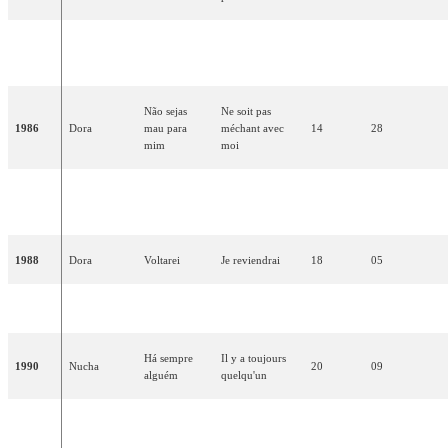
Penso em ti
En pensant à toi
1985
Adelaide
18
09
(eu sei)
(je sais)
Não sejas
Ne soit pas
1986
Dora
mau para
méchant avec
14
28
mim
moi
Neste barco à
Dans ce navire
1987
Nevada
18
15
vela
qui vogue
1988
Dora
Voltarei
Je reviendrai
18
05
1989
Da Vinci
Conquistador
Conquérant
16
39
Há sempre
Il y a toujours
1990
Nucha
20
09
alguém
quelqu'un
Lusitana
Passion
1991
Dulce Pontes
08
62
paixão
lusitanienne