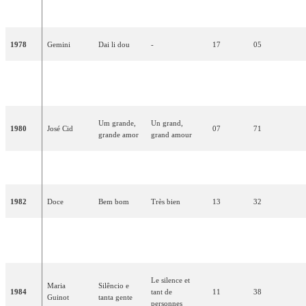
1977
Os Amigos
14
18
coração
mon coeur
1978
Gemini
Dai li dou
-
17
05
Manuela
Sobe, sobe,
Monte, monte,
1979
09
64
Bravo
balão sobe
ballon, monte
Um grande,
Un grand,
1980
José Cid
07
71
grande amor
grand amour
1981
Carlos Paião
Playback
-
18
09
1982
Doce
Bem bom
Très bien
13
32
Armando
Esta balada
Cette ballade
1983
13
33
Gama
que te dou
que je te donne
Le silence et
Maria
Silêncio e
1984
tant de
11
38
Guinot
tanta gente
personnes