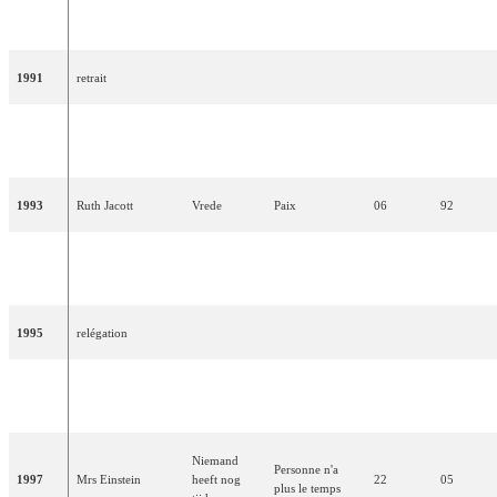
1990
Maywood
partager avec
15
25
met je delen
toi
1991
retrait
Humphrey
Wijs me de
Montre-moi le
1992
09
67
Campbell
weg
chemin
1993
Ruth Jacott
Vrede
Paix
06
92
Waar is de
1994
Willeke Alberti
Où est le soleil ?
23
04
zon?
1995
relégation
Maxine & Franklin
De eerste
La première
1996
07
78
Brown
keer
fois
Niemand
Personne n'a
1997
Mrs Einstein
heeft nog
22
05
plus le temps