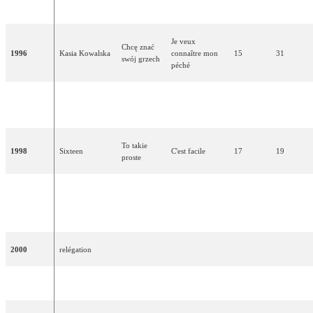
1995
Sama
Seule
18
15
Steczkowska
Je veux
Chcę znać
1996
Kasia Kowalska
connaître mon
15
31
swój grzech
péché
Anna Maria
1997
Ale jestem
Mais j'existe
11
54
Jopek
To takie
1998
Sixteen
C'est facile
17
19
proste
Przytul
Mietek
1999
mnie
Serre-moi fort
18
17
Szcześniak
mocno
2000
relégation
2001
Piasek
2 Long
Trop longtemps
20
11