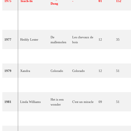
1975
Teach-In
-
01
152
Dong
The Party's
1976
Sandra Reemer
La fête est finie
09
56
Over
De
Les chevaux de
1977
Heddy Lester
12
35
mallemolen
bois
1978
Harmony
't Is OK
C'est d'accord
13
37
1979
Xandra
Colorado
Colorado
12
51
1980
Maggie MacNeal
Amsterdam
Amsterdam
05
93
Het is een
1981
Linda Williams
C'est un miracle
09
51
wonder
1982
Bill van Dijk
Jij en ik
Toi et moi
16
08