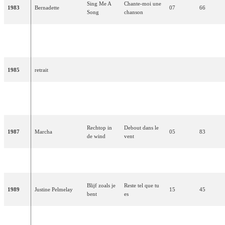
Sing Me A
Chante-moi une
1983
Bernadette
07
66
Song
chanson
Ik hou van
1984
Maribelle
Je t'aime
13
34
jou
1985
retrait
Alles heeft
Tout a un
1986
Frizzle Sizzle
13
40
een ritme
rythme
Rechtop in
Debout dans le
1987
Marcha
05
83
de wind
vent
1988
Gerard Joling
Shangri-La
Shangri-La
09
70
Blijf zoals je
Reste tel que tu
1989
Justine Pelmelay
15
45
bent
es
Je veux tout
Ik wil alles