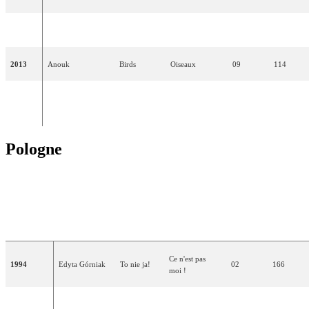
2012
Joan Franka
You and Me
Toi et moi
-
-
2013
Anouk
Birds
Oiseaux
09
114
The Common
Calm After
Calme après la
2014
02
238
Linnets
The Storm
tempête
Pologne
PLACE
POINTS
TRADUCTION
ANNÉE
ARTISTE(S)
CHANSON
(EN
(EN
FRANÇAISE
FINALE)
FINALE)
Ce n'est pas
1994
Edyta Górniak
To nie ja!
02
166
moi !
Justyna