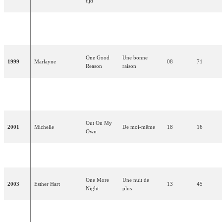
tijd
Hemel en
1998
Edsilia Rombley
Ciel et terre
04
150
aarde
One Good
Une bonne
1999
Marlayne
08
71
Reason
raison
Linda
No
2000
Pas d'au revoir
13
40
Wagenmakers
Goodbyes
Out On My
2001
Michelle
De moi-même
18
16
Own
2002
relégation
One More
Une nuit de
2003
Esther Hart
13
45
Night
plus
2004
Re-Union
Without You
Sans toi
20
11