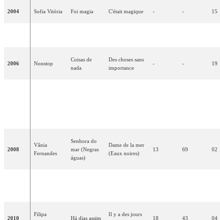
2004
Sofia Vitória
Foi magia
C'était magique
-
-
15
2005
2B
Amar
Aimer
-
-
17
Coisas de
Des choses sans
2006
Nonstop
-
-
19
nada
importance
Dança
Danse avec moi
comigo
2007
Sabrina
(Viens et sois
-
-
11
(Vem ser
heureux)
feliz)
Senhora do
Vânia
Dame de la mer
2008
mar (Negras
13
69
02
Fernandes
(Eaux noires)
águas)
Todas as ruas
Toutes les rues
2009
Flor-de-Lis
15
57
08
do amor
de l'amour
Filipa
Il y a des jours
2010
Há dias assim
18
43
04