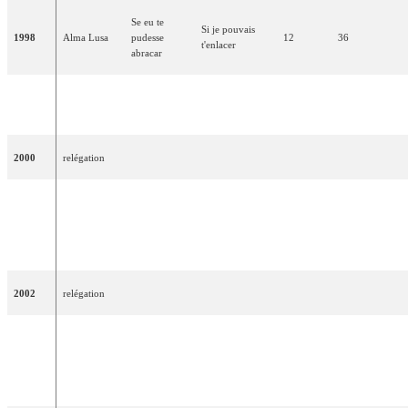
Se eu te
Si je pouvais
1998
Alma Lusa
pudesse
12
36
t'enlacer
abracar
Como tudo
Comment tout a
1999
Rui Bandeira
21
12
começou
commencé
2000
relégation
C'est la seule
Eu só sei ser
manière que je
2001
MTM
17
18
feliz assim
connaisse d'être
heureux
2002
relégation
Deixa-me
Laisse-moi
sonhar (só
rêver
2003
Rita Guerra
22
13
mais uma
(seulement une
vez)
fois de plus)