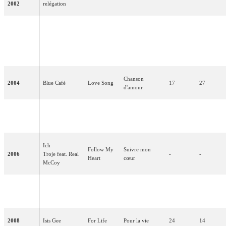
2002
relégation
Keine
Grenzen -
Pas de
2003
Ich Troje
07
90
Żadnych
frontières
granic
Chanson
2004
Blue Café
Love Song
17
27
d'amour
Czarna
La fille aux
2005
Ivan & Delfin
-
-
dziewczyna
cheveux noirs
Ich
Follow My
Suivre mon
2006
Troje feat. Real
-
-
Heart
cœur
McCoy
Time To
Il est temps de
2007
The Jet Set
-
-
Party
faire la fête
2008
Isis Gee
For Life
Pour la vie
24
14