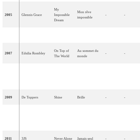
My
Mon rêve
2005
Glennis Grace
Impossible
-
-
impossible
Dream
2006
Treble
Amambanda
-
-
-
On Top of
Au sommet du
2007
Edsilia Rombley
-
-
The World
monde
Your Heart
Ton coeur
2008
Hind
Belongs to
-
-
m'appartient
Me
2009
De Toppers
Shine
Brille
-
-
Ik ben
Je suis
2010
Sieneke
verliefd
amoureuse
-
-
(Shalalie)
(Shalalie)
2011
3JS
Never Alone
Jamais seul
-
-