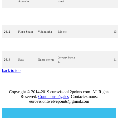
Azevedo
ainsi
Homens da
A luta é
La lutte, c'est la
2011
-
-
18
Luta
alegria
joie
2012
Filipa Sousa
Vida minha
Ma vie
-
-
13
2013
retrait
Je veux être à
2014
Suzy
Quero ser tua
-
-
11
toi
back to top
Copyright © 2014-2019 eurovision12points.com. All Rights
Reserved.
Conditions légales
Contactez-nous:
eurovisiontwelvepoints@gmail.com
×