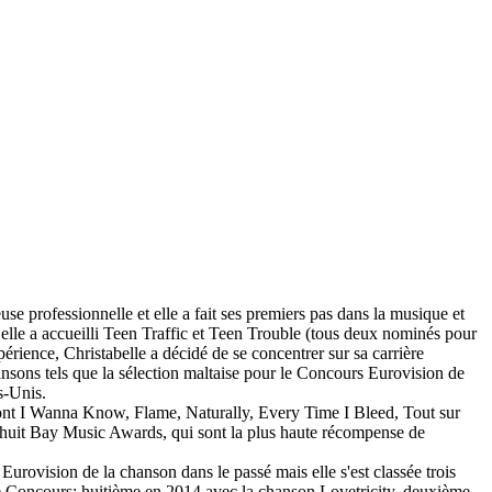
use professionnelle et elle a fait ses premiers pas dans la musique et
elle a accueilli Teen Traffic et Teen Trouble (tous deux nominés pour
érience, Christabelle a décidé de se concentrer sur sa carrière
ansons tels que la sélection maltaise pour le Concours Eurovision de
s-Unis.
 sont I Wanna Know, Flame, Naturally, Every Time I Bleed, Tout sur
huit Bay Music Awards, qui sont la plus haute récompense de
urovision de la chanson dans le passé mais elle s'est classée trois
 le Concours: huitième en 2014 avec la chanson Lovetricity, deuxième