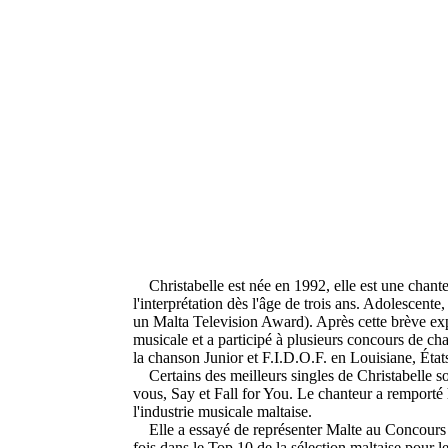
Christabelle est née en 1992, elle est une chante
l'interprétation dès l'âge de trois ans.
Adolescente, 
un Malta Television Award).
Après cette brève exp
musicale et a participé à plusieurs concours de ch
la chanson Junior et F.I.D.O.F.
en Louisiane, État
Certains des meilleurs singles de Christabelle
vous, Say et Fall for You.
Le chanteur a remporté 
l'industrie musicale maltaise.
Elle a essayé de représenter Malte au Concours E
fois dans le Top 10 de la sélection maltaise pour