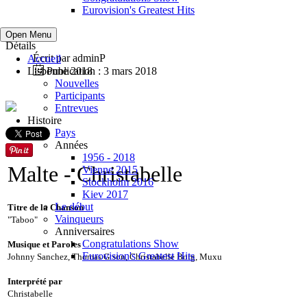
Eurovision's Greatest Hits
Open Menu
Détails
Écrit par
adminP
Accueil
Lisbonne 2018
Publication : 3 mars 2018
Nouvelles
Participants
Entrevues
Histoire
Pays
Années
1956 - 2018
Malte
- Christabelle
Vienne 2015
Stockholm 2016
Kiev 2017
Le début
Titre de la Chanson
Vainqueurs
"Taboo"
Anniversaires
Congratulations Show
Musique et Paroles
Eurovision's Greatest Hits
Johnny Sanchez, Thomas G:son, Christabelle Borg, Muxu
Interprété par
Christabelle