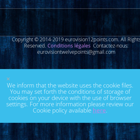
Copyright © 2014-2019 eurovision12points.com. All Right
Reserved.
Conditions légales
Contactez-nous:
eurovisiontwelvepoints@gmail.com
×
We inform that the website uses the cookie files.
You may set forth the conditions of storage of
cookies on your device with the use of browser
settings. For more information please review our
Cookie policy available
here
.