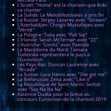
L'Israël: "Home" est la chanson que Kobi
va chanter
La Suède: Le Melodifestivalen a pris fin
La Russie: Sergey Lazarev avec "Scream"
L’Azerbaïdjan: Chingiz Mustafayev avec
"Vérité"
La Pologne: Tulia avec "Pali Się"
L'Irlande: Sarah McTernan avec "22"
L'Autriche: "Limits" avec Paenda
La Macédoine du Nord: Tamara
Todevska représentera le pays à
l'Eurovision
Les Pays-Bas: Duncan Laurence avec
"Arcade"
La Suisse: Luca Hänni avec "She got me"
La Biélorussie: Zena avec "Like it"
La République de Saint-Marin: Serhat
avec "Say Na Na Na"
Katerine Duska pour la Grèce au
concours Eurovision de la chanson 2019