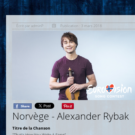
Écrit par
adminP
Publication : 3 mars 2018
Norvège
- Alexander Rybak
Titre de la Chanson
"That's How You Write A Song"