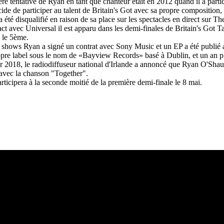
re tentative de Ryan en tant que chanteur était en 2012 quand il a parti
cide de participer au talent de Britain's Got avec sa propre compositi
l a été disqualifié en raison de sa place sur les spectacles en direct sur 
ct avec Universal il est apparu dans les demi-finales de Britain's Got Tal
é le 5ème.
 shows Ryan a signé un contrat avec Sony Music et un EP a été publié
opre label sous le nom de «Bayview Records» basé à Dublin, et un an pl
r 2018, le radiodiffuseur national d'Irlande a annoncé que Ryan O'Shau
avec la chanson "Together".
articipera à la seconde moitié de la première demi-finale le 8 mai.