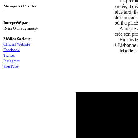
La premiè
Musique et Paroles
année, il dé
-
plus tard, i
de son conta
Interprété par
où il a plac
Ryan O'Shaughnessy
Après les
crée son pr
Médias Sociaux
En janvie
Official Website
à Lisbonne 
Facebook
Irlande p
Twitter
Instagram
YouTube