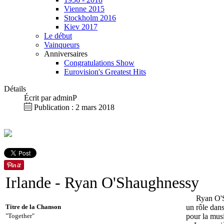
Vienne 2015
Stockholm 2016
Kiev 2017
Le début
Vainqueurs
Anniversaires
Congratulations Show
Eurovision's Greatest Hits
Détails
Écrit par
adminP
Publication : 2 mars 2018
Irlande
- Ryan O'Shaughnessy
Ryan O'S
Titre de la Chanson
un rôle dans
"Together"
pour la musi