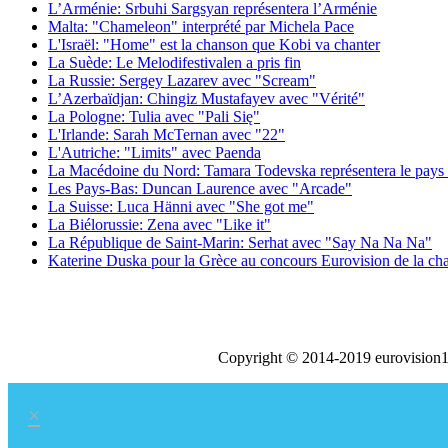
L’Arménie: Srbuhi Sargsyan représentera l’Arménie
Malta: "Chameleon" interprété par Michela Pace
L'Israël: "Home" est la chanson que Kobi va chanter
La Suède: Le Melodifestivalen a pris fin
La Russie: Sergey Lazarev avec "Scream"
L’Azerbaïdjan: Chingiz Mustafayev avec "Vérité"
La Pologne: Tulia avec "Pali Się"
L'Irlande: Sarah McTernan avec "22"
L'Autriche: "Limits" avec Paenda
La Macédoine du Nord: Tamara Todevska représentera le pays 
Les Pays-Bas: Duncan Laurence avec "Arcade"
La Suisse: Luca Hänni avec "She got me"
La Biélorussie: Zena avec "Like it"
La République de Saint-Marin: Serhat avec "Say Na Na Na"
Katerine Duska pour la Grèce au concours Eurovision de la c
Copyright © 2014-2019 eurovision1
×