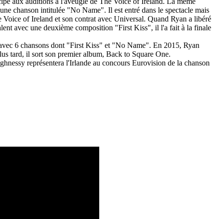
cipé aux auditions à l'aveugle de The Voice of Ireland.
La même
on, une chanson intitulée "No Name".
Il est entré dans le spectacle mais
The Voice of Ireland et son contrat avec Universal.
Quand Ryan a libéré
ent avec une deuxième composition "First Kiss", il l'a fait à la finale
 avec 6 chansons dont "First Kiss" et "No Name".
En 2015, Ryan
us tard, il sort son premier album, Back to Square One.
ghnessy représentera l'Irlande au concours Eurovision de la chanson