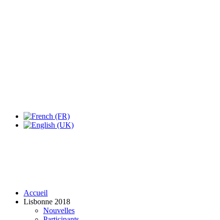
Expo Tel Aviv
Tel Aviv, Israel
14, 16 & 18 May 2019
Accueil
Lisbonne 2018
Nouvelles
Participants