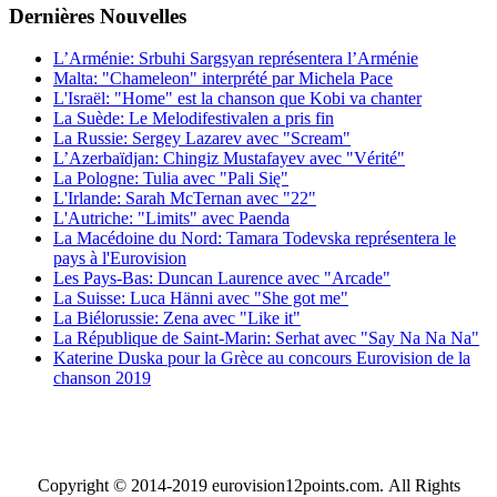
Dernières
Νouvelles
L’Arménie: Srbuhi Sargsyan représentera l’Arménie
Malta: "Chameleon" interprété par Michela Pace
L'Israël: "Home" est la chanson que Kobi va chanter
La Suède: Le Melodifestivalen a pris fin
La Russie: Sergey Lazarev avec "Scream"
L’Azerbaïdjan: Chingiz Mustafayev avec "Vérité"
La Pologne: Tulia avec "Pali Się"
L'Irlande: Sarah McTernan avec "22"
L'Autriche: "Limits" avec Paenda
La Macédoine du Nord: Tamara Todevska représentera le
pays à l'Eurovision
Les Pays-Bas: Duncan Laurence avec "Arcade"
La Suisse: Luca Hänni avec "She got me"
La Biélorussie: Zena avec "Like it"
La République de Saint-Marin: Serhat avec "Say Na Na Na"
Katerine Duska pour la Grèce au concours Eurovision de la
chanson 2019
Copyright © 2014-2019 eurovision12points.com. All Rights