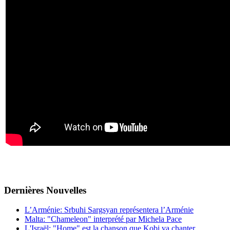
Dernières
Νouvelles
L’Arménie: Srbuhi Sargsyan représentera l’Arménie
Malta: "Chameleon" interprété par Michela Pace
L'Israël: "Home" est la chanson que Kobi va chanter