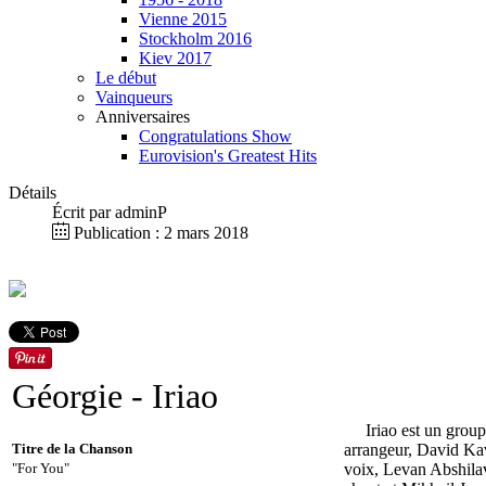
Vienne 2015
Stockholm 2016
Kiev 2017
Le début
Vainqueurs
Anniversaires
Congratulations Show
Eurovision's Greatest Hits
Détails
Écrit par
adminP
Publication : 2 mars 2018
Géorgie
- Iriao
Iriao est un grou
Titre de la Chanson
arrangeur, David Kav
"For You"
voix, Levan Abshila