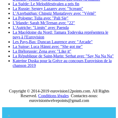
La Suède: Le Melodifestivalen a pris fin
La Russie: Sergey Lazarev avec "Scream"
L’Azerbaïdjan: Chingiz Mustafayev avec "Vérité"
La Pologne: Tulia avec "Pali Się"
L'Irlande: Sarah McTernan avec "22"
L'Autriche: "Limits" avec Paenda
La Macédoine du Nord: Tamara Todevska représentera le
pays à l'Eurovision
Les Pays-Bas: Duncan Laurence avec "Arcade"
La Suisse: Luca Hänni avec "She got me"
La Biélorussie: Zena avec "Like it"
La République de Saint-Marin: Serhat avec "Say Na Na Na"
Katerine Duska pour la Grèce au concours Eurovision de la
chanson 2019
Copyright © 2014-2019 eurovision12points.com. All Rights
Reserved.
Conditions légales
Contactez-nous:
eurovisiontwelvepoints@gmail.com
×