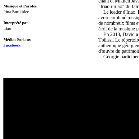
chant et Mikheil Jav
Musique et Paroles
"Iriao-uruao" du fam
Irina Sanikidze
Le leader d'Iriao,
avoir combiné musiqu
Interprété par
de nombreux films et
Iriao
écrit de la musique 
En 2013, David a c
Médias Sociaux
Tbilissi.
Le répertoir
Facebook
authentique géorgie
d'œuvre du patrimoin
Géorgie participer