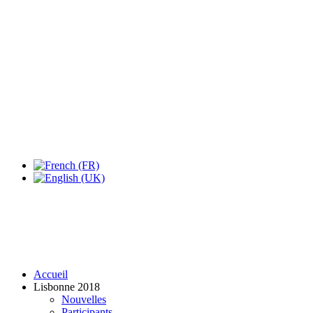
Expo Tel Aviv
Tel Aviv, Israel
14, 16 & 18 May 2019
Accueil
Lisbonne 2018
Nouvelles
Participants