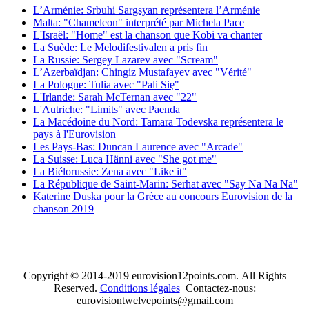
L’Arménie: Srbuhi Sargsyan représentera l’Arménie
Malta: "Chameleon" interprété par Michela Pace
L'Israël: "Home" est la chanson que Kobi va chanter
La Suède: Le Melodifestivalen a pris fin
La Russie: Sergey Lazarev avec "Scream"
L’Azerbaïdjan: Chingiz Mustafayev avec "Vérité"
La Pologne: Tulia avec "Pali Się"
L'Irlande: Sarah McTernan avec "22"
L'Autriche: "Limits" avec Paenda
La Macédoine du Nord: Tamara Todevska représentera le
pays à l'Eurovision
Les Pays-Bas: Duncan Laurence avec "Arcade"
La Suisse: Luca Hänni avec "She got me"
La Biélorussie: Zena avec "Like it"
La République de Saint-Marin: Serhat avec "Say Na Na Na"
Katerine Duska pour la Grèce au concours Eurovision de la
chanson 2019
Copyright © 2014-2019 eurovision12points.com. All Rights
Reserved.
Conditions légales
Contactez-nous:
eurovisiontwelvepoints@gmail.com