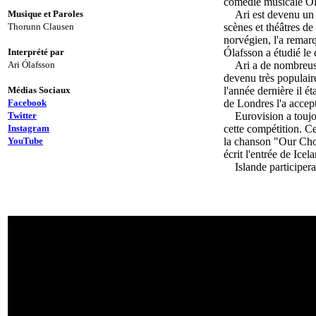
comédie musicale Ol
Musique et Paroles
Ari est devenu un 
Thorunn Clausen
scènes et théâtres de
norvégien, l'a remarqu
Interprété par
Ólafsson a étudié le 
Ari Ólafsson
Ari a de nombreuse
devenu très populaire
Médias Sociaux
l'année dernière il é
Facebook
de Londres l'a accep
Twitter
Eurovision a toujou
Instagram
cette compétition.
Ce
YouTube
la chanson "Our Ch
écrit l'entrée de Ic
Islande participer