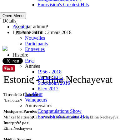
Eurovision's Greatest Hits
Open Menu
Détails
Écrit par
adminP
Accueil
Lisbonne 2018
Publication : 2 mars 2018
Nouvelles
Participants
Entrevues
Histoire
Pays
Années
1956 - 2018
Estonie
- Elina Nechayevat
Vienne 2015
Stockholm 2016
Kiev 2017
Le début
Titre de la Chanson
Vainqueurs
"La Forza"
Anniversaires
Congratulations Show
Musique et Paroles
Eurovision's Greatest Hits
Mihkel Mattisen, Timo Vendt, Ksenia Kuchukova, Elina Nechayeva
Interprété par
Elina Nechayeva
Médias Sociaux