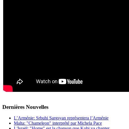
Dernières
Νouvelles
L’Arménie: Srbuhi Sargsyan représentera l’Arménie
Malta: "Chameleon" interprété par Michela Pace
L'Israël: "Home" est la chanson que Kobi va chanter