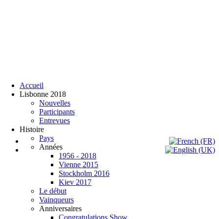
Accueil
Lisbonne 2018
Nouvelles
Participants
Entrevues
Histoire
Pays
Années
1956 - 2018
Vienne 2015
Stockholm 2016
Kiev 2017
Expo Tel Aviv
Le début
Tel Aviv, Israel
Vainqueurs
14, 16 & 18 May 2019
Anniversaires
Congratulations Show