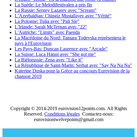
La Suède: Le Melodifestivalen a pris fin
La Russie: Sergey Lazarev avec "Scream"
L’Azerbaïdjan: Chingiz Mustafayev avec "Vérité"
La Pologne: Tulia avec "Pali Się"
L'Irlande: Sarah McTernan avec "22"
L'Autriche: "Limits" avec Paenda
La Macédoine du Nord: Tamara Todevska représentera le
pays à l'Eurovision
Les Pays-Bas: Duncan Laurence avec "Arcade"
La Suisse: Luca Hänni avec "She got me"
La Biélorussie: Zena avec "Like it"
La République de Saint-Marin: Serhat avec "Say Na Na Na"
Katerine Duska pour la Grèce au concours Eurovision de la
chanson 2019
Copyright © 2014-2019 eurovision12points.com. All Rights
Reserved.
Conditions légales
Contactez-nous:
eurovisiontwelvepoints@gmail.com