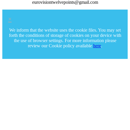
eurovisiontwelvepoints@gmail.com
×
We inform that the website uses the cookie files. You may set
forth the conditions of storage of cookies on your device with
the use of browser settings. For more information please
review our Cookie policy available
here
.