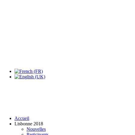
Expo Tel Aviv
Tel Aviv, Israel
14, 16 & 18 May 2019
Accueil
Lisbonne 2018
Nouvelles
Participants