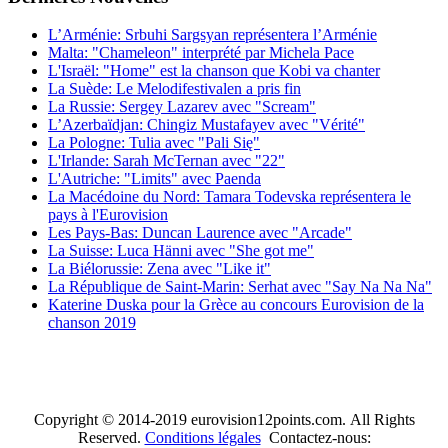
L’Arménie: Srbuhi Sargsyan représentera l’Arménie
Malta: "Chameleon" interprété par Michela Pace
L'Israël: "Home" est la chanson que Kobi va chanter
La Suède: Le Melodifestivalen a pris fin
La Russie: Sergey Lazarev avec "Scream"
L’Azerbaïdjan: Chingiz Mustafayev avec "Vérité"
La Pologne: Tulia avec "Pali Się"
L'Irlande: Sarah McTernan avec "22"
L'Autriche: "Limits" avec Paenda
La Macédoine du Nord: Tamara Todevska représentera le
pays à l'Eurovision
Les Pays-Bas: Duncan Laurence avec "Arcade"
La Suisse: Luca Hänni avec "She got me"
La Biélorussie: Zena avec "Like it"
La République de Saint-Marin: Serhat avec "Say Na Na Na"
Katerine Duska pour la Grèce au concours Eurovision de la
chanson 2019
Copyright © 2014-2019 eurovision12points.com. All Rights
Reserved.
Conditions légales
Contactez-nous: