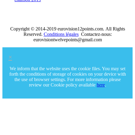
Copyright © 2014-2019 eurovision12points.com. All Rights
Reserved.
Conditions légales
Contactez-nous:
eurovisiontwelvepoints@gmail.com
×
We inform that the website uses the cookie files. You may set
forth the conditions of storage of cookies on your device with
the use of browser settings. For more information please
review our Cookie policy available
here
.