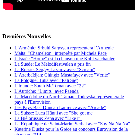
Dernières
Νouvelles
L’Arménie: Srbuhi Sargsyan représentera l’Arménie
Malta: "Chameleon" interprété par Michela Pace
L'Israël: "Home" est la chanson que Kobi va chanter
La Suède: Le Melodifestivalen a pris fin
La Russie: Sergey Lazarev avec "Scream"
L’Azerbaïdjan: Chingiz Mustafayev avec "Vérité"
La Pologne: Tulia avec "Pali Się"
L'Irlande: Sarah McTernan avec "22"
L'Autriche: "Limits" avec Paenda
La Macédoine du Nord: Tamara Todevska représentera le
pays à l'Eurovision
Les Pays-Bas: Duncan Laurence avec "Arcade"
La Suisse: Luca Hänni avec "She got me"
La Biélorussie: Zena avec "Like it"
La République de Saint-Marin: Serhat avec "Say Na Na Na"
Katerine Duska pour la Grèce au concours Eurovision de la
chanson 2019