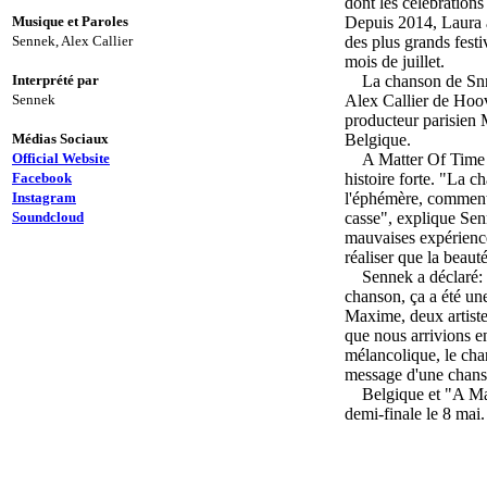
dont les célébration
Musique et Paroles
Depuis 2014, Laura a
Sennek, Alex Callier
des plus grands fest
mois de juillet.
Interprété par
La chanson de Snnek
Sennek
Alex Callier de Hoov
producteur parisien 
Médias Sociaux
Belgique.
Official Website
A Matter Of Time es
Facebook
histoire forte. "La 
Instagram
l'éphémère, comment
Soundcloud
casse", explique Sen
mauvaises expérience
réaliser que la beaut
Sennek a déclaré: "
chanson, ça a été un
Maxime, deux artistes
que nous arrivions e
mélancolique, le chant
message d'une chanson
Belgique et "A Matte
demi-finale le 8 mai.