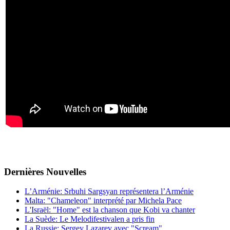
Dernières
Νouvelles
L’Arménie: Srbuhi Sargsyan représentera l’Arménie
Malta: "Chameleon" interprété par Michela Pace
L'Israël: "Home" est la chanson que Kobi va chanter
La Suède: Le Melodifestivalen a pris fin
La Russie: Sergey Lazarev avec "Scream"