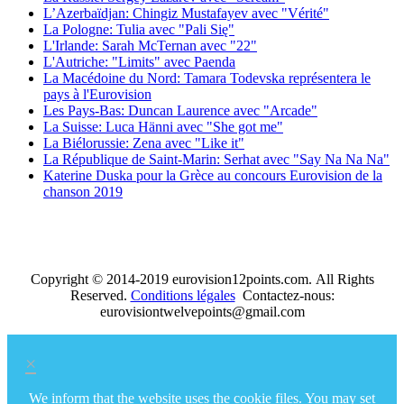
L’Azerbaïdjan: Chingiz Mustafayev avec "Vérité"
La Pologne: Tulia avec "Pali Się"
L'Irlande: Sarah McTernan avec "22"
L'Autriche: "Limits" avec Paenda
La Macédoine du Nord: Tamara Todevska représentera le
pays à l'Eurovision
Les Pays-Bas: Duncan Laurence avec "Arcade"
La Suisse: Luca Hänni avec "She got me"
La Biélorussie: Zena avec "Like it"
La République de Saint-Marin: Serhat avec "Say Na Na Na"
Katerine Duska pour la Grèce au concours Eurovision de la
chanson 2019
Copyright © 2014-2019 eurovision12points.com. All Rights
Reserved.
Conditions légales
Contactez-nous:
eurovisiontwelvepoints@gmail.com
×
We inform that the website uses the cookie files. You may set