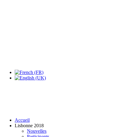
Expo Tel Aviv
Tel Aviv, Israel
14, 16 & 18 May 2019
Accueil
Lisbonne 2018
Nouvelles
Participants