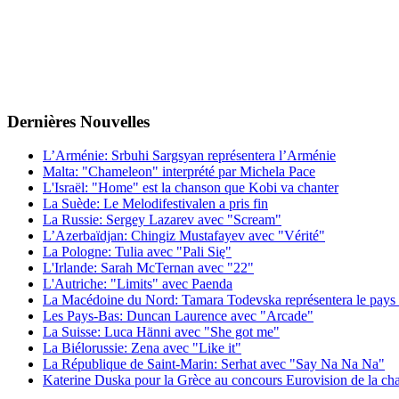
Dernières
Νouvelles
L’Arménie: Srbuhi Sargsyan représentera l’Arménie
Malta: "Chameleon" interprété par Michela Pace
L'Israël: "Home" est la chanson que Kobi va chanter
La Suède: Le Melodifestivalen a pris fin
La Russie: Sergey Lazarev avec "Scream"
L’Azerbaïdjan: Chingiz Mustafayev avec "Vérité"
La Pologne: Tulia avec "Pali Się"
L'Irlande: Sarah McTernan avec "22"
L'Autriche: "Limits" avec Paenda
La Macédoine du Nord: Tamara Todevska représentera le pays 
Les Pays-Bas: Duncan Laurence avec "Arcade"
La Suisse: Luca Hänni avec "She got me"
La Biélorussie: Zena avec "Like it"
La République de Saint-Marin: Serhat avec "Say Na Na Na"
Katerine Duska pour la Grèce au concours Eurovision de la c