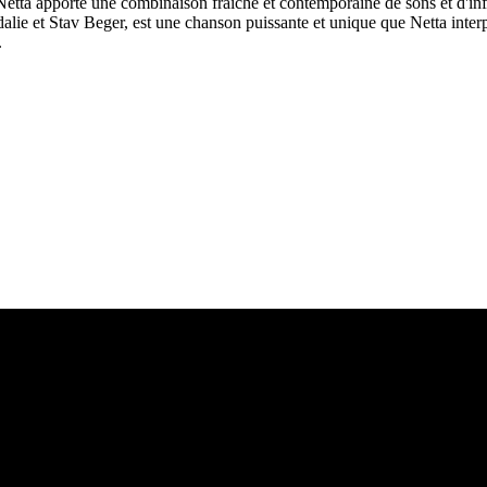
ta apporte une combinaison fraîche et contemporaine de sons et d'inf
lie et Stav Beger, est une chanson puissante et unique que Netta interp
.