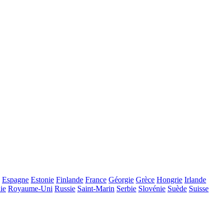
Espagne
Estonie
Finlande
France
Géorgie
Grèce
Hongrie
Irlande
ie
Royaume-Uni
Russie
Saint-Marin
Serbie
Slovénie
Suède
Suisse