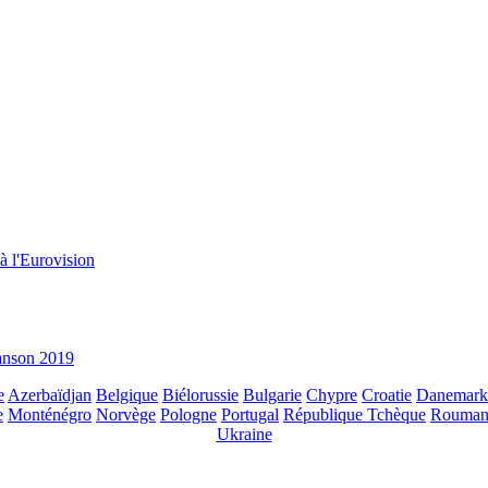
à l'Eurovision
hanson 2019
e
Azerbaïdjan
Belgique
Biélorussie
Bulgarie
Chypre
Croatie
Danemark
e
Monténégro
Norvège
Pologne
Portugal
République Tchèque
Rouman
Ukraine