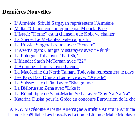
Dernières
Νouvelles
L’Arménie: Srbuhi Sargsyan représentera l’Arménie
Malta: "Chameleon" interprété par Michela Pace
L'Israël: "Home" est la chanson que Kobi va chanter
La Suède: Le Melodifestivalen a pris fin
La Russie: Sergey Lazarev avec "Scream"
L’Azerbaïdjan: Chingiz Mustafayev avec "Vérité"
La Pologne: Tulia avec "Pali Się"
L'Irlande: Sarah McTernan avec "22"
L'Autriche: "Limits" avec Paenda
La Macédoine du Nord: Tamara Todevska représentera le pays 
Les Pays-Bas: Duncan Laurence avec "Arcade"
La Suisse: Luca Hänni avec "She got me"
La Biélorussie: Zena avec "Like it"
La République de Saint-Marin: Serhat avec "Say Na Na Na"
Katerine Duska pour la Grèce au concours Eurovision de la c
A.R.Y. Macédoine
Albanie
Allemagne
Arménie
Australie
Autrich
Islande
Israël
Italie
Les Pays-Bas
Lettonie
Lituanie
Malte
Moldavi