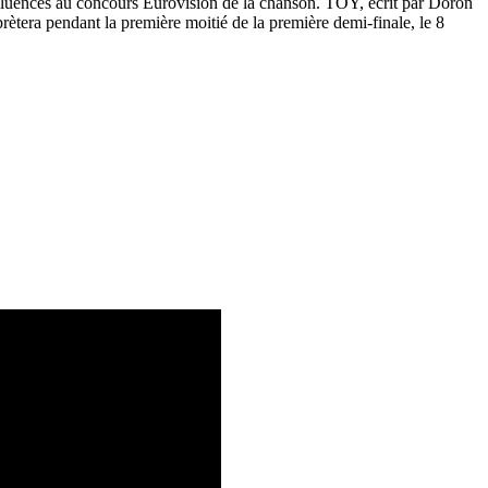
luences au concours Eurovision de la chanson. TOY, écrit par Doron
rètera pendant la première moitié de la première demi-finale, le 8