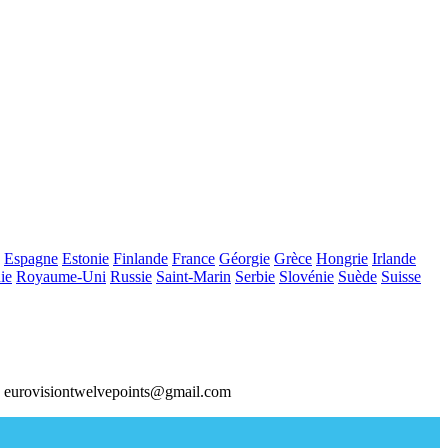
Espagne
Estonie
Finlande
France
Géorgie
Grèce
Hongrie
Irlande
ie
Royaume-Uni
Russie
Saint-Marin
Serbie
Slovénie
Suède
Suisse
 eurovisiontwelvepoints@gmail.com