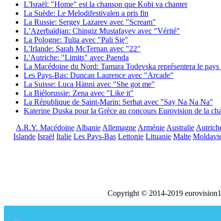
L'Israël: "Home" est la chanson que Kobi va chanter
La Suède: Le Melodifestivalen a pris fin
La Russie: Sergey Lazarev avec "Scream"
L’Azerbaïdjan: Chingiz Mustafayev avec "Vérité"
La Pologne: Tulia avec "Pali Się"
L'Irlande: Sarah McTernan avec "22"
L'Autriche: "Limits" avec Paenda
La Macédoine du Nord: Tamara Todevska représentera le pays 
Les Pays-Bas: Duncan Laurence avec "Arcade"
La Suisse: Luca Hänni avec "She got me"
La Biélorussie: Zena avec "Like it"
La République de Saint-Marin: Serhat avec "Say Na Na Na"
Katerine Duska pour la Grèce au concours Eurovision de la c
A.R.Y. Macédoine
Albanie
Allemagne
Arménie
Australie
Autrich
Islande
Israël
Italie
Les Pays-Bas
Lettonie
Lituanie
Malte
Moldavi
Copyright © 2014-2019 eurovision1