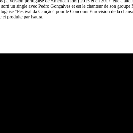
 (la version portugaise de American Idol) 2015 et en 2017, elle a atteint
rti un single avec Pedro Gonçalves et est le chanteur de son groupe 
rtugaise "Festival da Canção" pour le Concours Eurovision de la chanso
 et produite par Isaura.