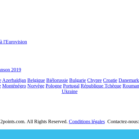
à l'Eurovision
hanson 2019
e
Azerbaïdjan
Belgique
Biélorussie
Bulgarie
Chypre
Croatie
Danemark
e
Monténégro
Norvège
Pologne
Portugal
République Tchèque
Rouman
Ukraine
2points.com. All Rights Reserved.
Conditions légales
Contactez-nous: