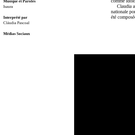
comme Ídolos
Musique et Paroles
Claudia a so
Isaura
nationale po
été composée
Interprété par
Cláudia Pascoal
Médias Sociaux