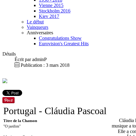
Vienne 2015
Stockholm 2016
Kiev 2017
Le début
Vainqueurs
Anniversaires
Congratulations Show
Eurovision's Greatest Hits
Détails
Écrit par
adminP
Publication : 3 mars 2018
Portugal - Cláudia Pascoal
Cláudia Pasc
Titre de la Chanson
musique a to
"O jardim"
Elle a comme