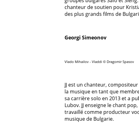
groupes bulgares Safo et Sleng. I
chanteur de soutien pour Kristia
des plus grands films de Bulgar
Georgi Simeonov
Vlado Mihailov - Vladdi © Dragomir Spasov
JJ est un chanteur, compositeur 
la musique en tant que membre
sa carrière solo en 2013 et a p
Lubov. JJ enseigne le chant pop, 
travaillé comme producteur voca
musique de Bulgarie.