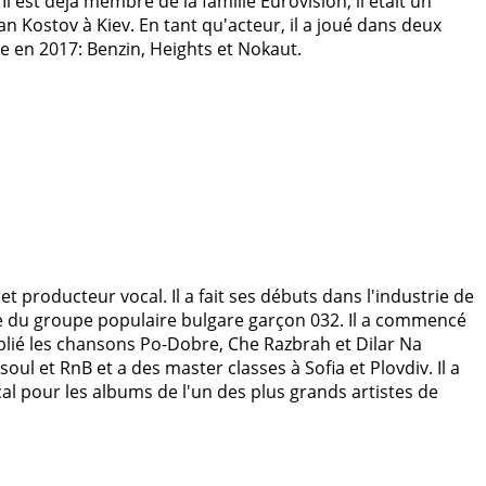
l est déjà membre de la famille Eurovision, il était un
n Kostov à Kiev. En tant qu'acteur, il a joué dans deux
ie en 2017: Benzin, Heights et Nokaut.
et producteur vocal. Il a fait ses débuts dans l'industrie de
 du groupe populaire bulgare garçon 032. Il a commencé
ublié les chansons Po-Dobre, Che Razbrah et Dilar Na
soul et RnB et a des master classes à Sofia et Plovdiv. Il a
l pour les albums de l'un des plus grands artistes de