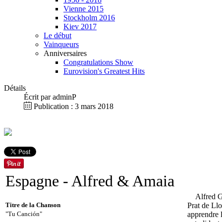
Vienne 2015
Stockholm 2016
Kiev 2017
Le début
Vainqueurs
Anniversaires
Congratulations Show
Eurovision's Greatest Hits
Détails
Écrit par
adminP
Publication : 3 mars 2018
Espagne
- Alfred & Amaia
Alfred Gar
Titre de la Chanson
Prat de Ll
"Tu Canción"
apprendre l