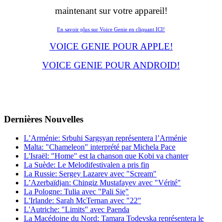
maintenant sur votre appareil!
En savoir plus sur Voice Genie en cliquant ICI!
VOICE GENIE POUR APPLE!
VOICE GENIE POUR ANDROID!
Dernières
Νouvelles
L’Arménie: Srbuhi Sargsyan représentera l’Arménie
Malta: "Chameleon" interprété par Michela Pace
L'Israël: "Home" est la chanson que Kobi va chanter
La Suède: Le Melodifestivalen a pris fin
La Russie: Sergey Lazarev avec "Scream"
L’Azerbaïdjan: Chingiz Mustafayev avec "Vérité"
La Pologne: Tulia avec "Pali Się"
L'Irlande: Sarah McTernan avec "22"
L'Autriche: "Limits" avec Paenda
La Macédoine du Nord: Tamara Todevska représentera le