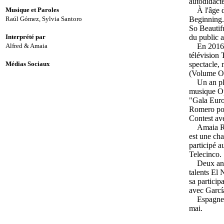
autodidacte,
Musique et Paroles
À l'âge de
Raúl Gómez, Sylvia Santoro
Beginning.
So Beautifu
Interprété par
du public 
Alfred & Amaia
En 2016, i
télévision 
Médias Sociaux
spectacle, 
(Volume O
Un an plus
musique Ope
"Gala Euro
Romero pou
Contest av
Amaia Rome
est une ch
participé a
Telecinco.
Deux ans pl
talents El
sa particip
avec García
Espagne fa
mai.