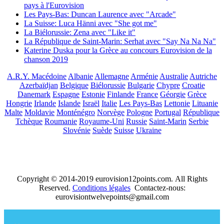
pays à l'Eurovision
Les Pays-Bas: Duncan Laurence avec "Arcade"
La Suisse: Luca Hänni avec "She got me"
La Biélorussie: Zena avec "Like it"
La République de Saint-Marin: Serhat avec "Say Na Na Na"
Katerine Duska pour la Grèce au concours Eurovision de la
chanson 2019
A.R.Y. Macédoine
Albanie
Allemagne
Arménie
Australie
Autriche
Azerbaïdjan
Belgique
Biélorussie
Bulgarie
Chypre
Croatie
Danemark
Espagne
Estonie
Finlande
France
Géorgie
Grèce
Hongrie
Irlande
Islande
Israël
Italie
Les Pays-Bas
Lettonie
Lituanie
Malte
Moldavie
Monténégro
Norvège
Pologne
Portugal
République
Tchèque
Roumanie
Royaume-Uni
Russie
Saint-Marin
Serbie
Slovénie
Suède
Suisse
Ukraine
Copyright © 2014-2019 eurovision12points.com. All Rights
Reserved.
Conditions légales
Contactez-nous:
eurovisiontwelvepoints@gmail.com