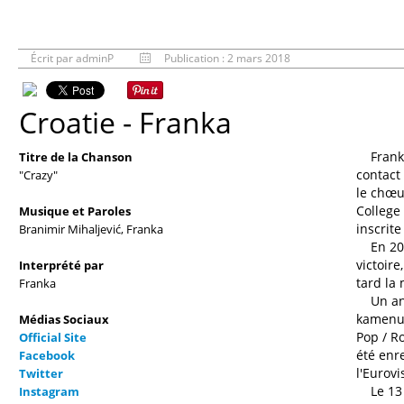
Écrit par
adminP
Publication : 2 mars 2018
Croatie
- Franka
Franka 
Titre de la Chanson
contact 
"Crazy"
le chœu
College 
Musique et Paroles
inscrite
Branimir Mihaljević, Franka
En 2007
victoire
Interprété par
tard la
Franka
Un an p
kamenu"
Médias Sociaux
Pop / Ro
Official Site
été enre
Facebook
l'Eurovi
Twitter
Le 13 f
Instagram