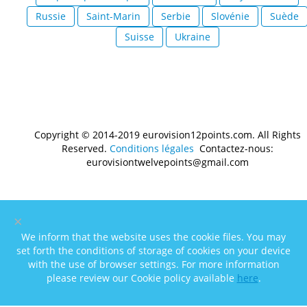
Russie
Saint-Marin
Serbie
Slovénie
Suède
Suisse
Ukraine
Copyright © 2014-2019 eurovision12points.com. All Rights
Reserved.
Conditions légales
Contactez-nous:
eurovisiontwelvepoints@gmail.com
×
We inform that the website uses the cookie files. You may
set forth the conditions of storage of cookies on your device
with the use of browser settings. For more information
please review our Cookie policy available
here
.