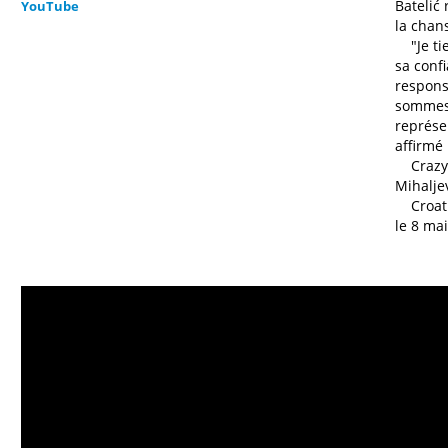
Batelić
YouTube
la chan
"Je tie
sa conf
respons
sommes 
représen
affirmé l
Crazy e
Mihaljev
Croatie
le 8 mai