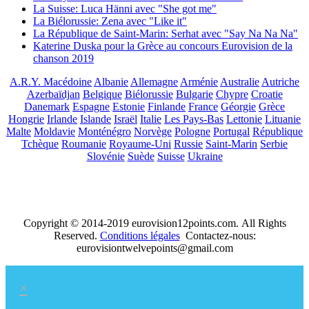
La Suisse: Luca Hänni avec "She got me"
La Biélorussie: Zena avec "Like it"
La République de Saint-Marin: Serhat avec "Say Na Na Na"
Katerine Duska pour la Grèce au concours Eurovision de la
chanson 2019
A.R.Y. Macédoine
Albanie
Allemagne
Arménie
Australie
Autriche
Azerbaïdjan
Belgique
Biélorussie
Bulgarie
Chypre
Croatie
Danemark
Espagne
Estonie
Finlande
France
Géorgie
Grèce
Hongrie
Irlande
Islande
Israël
Italie
Les Pays-Bas
Lettonie
Lituanie
Malte
Moldavie
Monténégro
Norvège
Pologne
Portugal
République
Tchèque
Roumanie
Royaume-Uni
Russie
Saint-Marin
Serbie
Slovénie
Suède
Suisse
Ukraine
Copyright © 2014-2019 eurovision12points.com. All Rights
Reserved.
Conditions légales
Contactez-nous:
eurovisiontwelvepoints@gmail.com
×