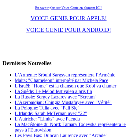
En savoir plus sur Voice Genie en cliquant ICI!
VOICE GENIE POUR APPLE!
VOICE GENIE POUR ANDROID!
Dernières
Νouvelles
L’Arménie: Srbuhi Sargsyan représentera l’Arménie
Malta: "Chameleon" interprété par Michela Pace
L'Israël: "Home" est la chanson que Kobi va chanter
La Suède: Le Melodifestivalen a pris fin
La Russie: Sergey Lazarev avec "Scream"
L’Azerbaïdjan: Chingiz Mustafayev avec "Vérité"
La Pologne: Tulia avec "Pali Się"
L'Irlande: Sarah McTernan avec "22"
L'Autriche: "Limits" avec Paenda
La Macédoine du Nord: Tamara Todevska représentera le
pays à l'Eurovision
Les Pays-Bas: Duncan Laurence avec "Arcade"