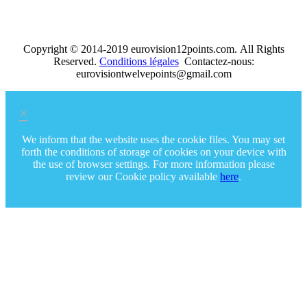
Copyright © 2014-2019 eurovision12points.com. All Rights
Reserved.
Conditions légales
Contactez-nous:
eurovisiontwelvepoints@gmail.com
×
We inform that the website uses the cookie files. You may set
forth the conditions of storage of cookies on your device with
the use of browser settings. For more information please
review our Cookie policy available
here
.