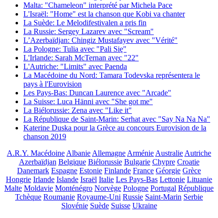
Malta: "Chameleon" interprété par Michela Pace
L'Israël: "Home" est la chanson que Kobi va chanter
La Suède: Le Melodifestivalen a pris fin
La Russie: Sergey Lazarev avec "Scream"
L’Azerbaïdjan: Chingiz Mustafayev avec "Vérité"
La Pologne: Tulia avec "Pali Się"
L'Irlande: Sarah McTernan avec "22"
L'Autriche: "Limits" avec Paenda
La Macédoine du Nord: Tamara Todevska représentera le
pays à l'Eurovision
Les Pays-Bas: Duncan Laurence avec "Arcade"
La Suisse: Luca Hänni avec "She got me"
La Biélorussie: Zena avec "Like it"
La République de Saint-Marin: Serhat avec "Say Na Na Na"
Katerine Duska pour la Grèce au concours Eurovision de la
chanson 2019
A.R.Y. Macédoine
Albanie
Allemagne
Arménie
Australie
Autriche
Azerbaïdjan
Belgique
Biélorussie
Bulgarie
Chypre
Croatie
Danemark
Espagne
Estonie
Finlande
France
Géorgie
Grèce
Hongrie
Irlande
Islande
Israël
Italie
Les Pays-Bas
Lettonie
Lituanie
Malte
Moldavie
Monténégro
Norvège
Pologne
Portugal
République
Tchèque
Roumanie
Royaume-Uni
Russie
Saint-Marin
Serbie
Slovénie
Suède
Suisse
Ukraine