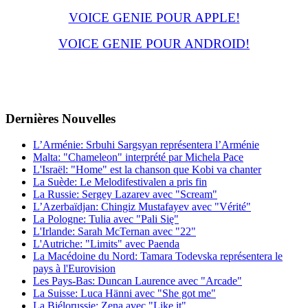
VOICE GENIE POUR APPLE!
VOICE GENIE POUR ANDROID!
Dernières
Νouvelles
L’Arménie: Srbuhi Sargsyan représentera l’Arménie
Malta: "Chameleon" interprété par Michela Pace
L'Israël: "Home" est la chanson que Kobi va chanter
La Suède: Le Melodifestivalen a pris fin
La Russie: Sergey Lazarev avec "Scream"
L’Azerbaïdjan: Chingiz Mustafayev avec "Vérité"
La Pologne: Tulia avec "Pali Się"
L'Irlande: Sarah McTernan avec "22"
L'Autriche: "Limits" avec Paenda
La Macédoine du Nord: Tamara Todevska représentera le
pays à l'Eurovision
Les Pays-Bas: Duncan Laurence avec "Arcade"
La Suisse: Luca Hänni avec "She got me"
La Biélorussie: Zena avec "Like it"