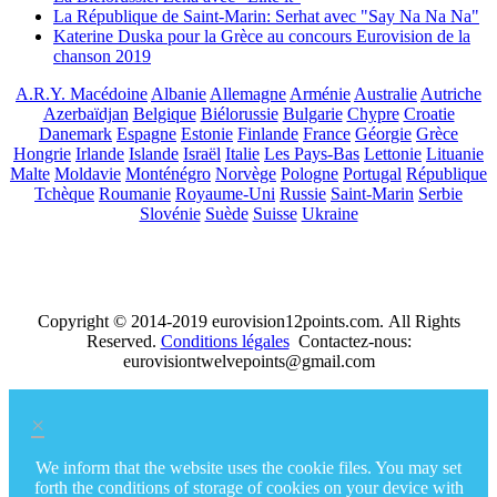
La République de Saint-Marin: Serhat avec "Say Na Na Na"
Katerine Duska pour la Grèce au concours Eurovision de la
chanson 2019
A.R.Y. Macédoine
Albanie
Allemagne
Arménie
Australie
Autriche
Azerbaïdjan
Belgique
Biélorussie
Bulgarie
Chypre
Croatie
Danemark
Espagne
Estonie
Finlande
France
Géorgie
Grèce
Hongrie
Irlande
Islande
Israël
Italie
Les Pays-Bas
Lettonie
Lituanie
Malte
Moldavie
Monténégro
Norvège
Pologne
Portugal
République
Tchèque
Roumanie
Royaume-Uni
Russie
Saint-Marin
Serbie
Slovénie
Suède
Suisse
Ukraine
Copyright © 2014-2019 eurovision12points.com. All Rights
Reserved.
Conditions légales
Contactez-nous:
eurovisiontwelvepoints@gmail.com
×
We inform that the website uses the cookie files. You may set
forth the conditions of storage of cookies on your device with