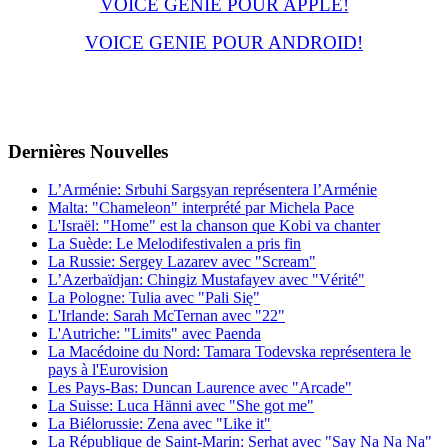
VOICE GENIE POUR APPLE!
VOICE GENIE POUR ANDROID!
Dernières
Νouvelles
L’Arménie: Srbuhi Sargsyan représentera l’Arménie
Malta: "Chameleon" interprété par Michela Pace
L'Israël: "Home" est la chanson que Kobi va chanter
La Suède: Le Melodifestivalen a pris fin
La Russie: Sergey Lazarev avec "Scream"
L’Azerbaïdjan: Chingiz Mustafayev avec "Vérité"
La Pologne: Tulia avec "Pali Się"
L'Irlande: Sarah McTernan avec "22"
L'Autriche: "Limits" avec Paenda
La Macédoine du Nord: Tamara Todevska représentera le
pays à l'Eurovision
Les Pays-Bas: Duncan Laurence avec "Arcade"
La Suisse: Luca Hänni avec "She got me"
La Biélorussie: Zena avec "Like it"
La République de Saint-Marin: Serhat avec "Say Na Na Na"