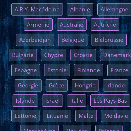
A.R.Y. Macédoine
Albanie
Allemagne
Arménie
Australie
Autriche
Azerbaïdjan
Belgique
Biélorussie
Bulgarie
Chypre
Croatie
Danemark
Espagne
Estonie
Finlande
France
Géorgie
Grèce
Hongrie
Irlande
Islande
Israël
Italie
Les Pays-Bas
Lettonie
Lituanie
Malte
Moldavie
Monténégro
Norvège
Pologne