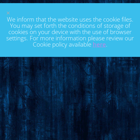
×
We inform that the website uses the cookie files.
You may set forth the conditions of storage of
cookies on your device with the use of browser
settings. For more information please review our
Cookie policy available
here
.