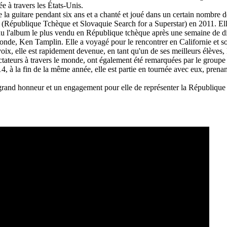
ée à travers les États-Unis.
e la guitare pendant six ans et a chanté et joué dans un certain nombre 
République Tchèque et Slovaquie Search for a Superstar) en 2011. Elle 
venu l'album le plus vendu en République tchèque après une semain
 monde, Ken Tamplin.
Elle a voyagé pour le rencontrer en Californie et so
 voix, elle est rapidement devenue, en tant qu'un de ses meilleurs élève
pectateurs à travers le monde, ont également été remarquées par le group
, à la fin de la même année, elle est partie en tournée avec eux, prenant
 grand honneur et un engagement pour elle de représenter la République