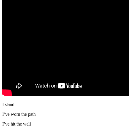
I stand
I’ve worn the path
I’ve hit the wall