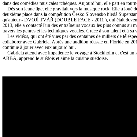
dans des comédies musicales tchèques.
Aujourd'hui, elle part en tourn
Dès son jeune âge, elle gravitait vers la musique rock.
Elle a joué d
deuxième place dans la compétition Česko Slovensko hledá Superstar (
qu'auteur - DVOJÍ TVÁŘ (DOUBLE FACE - 2011
), qui était de
2013, elle a contacté l'un des entraîneurs vocaux les plus connus au
travers les genres et les techniques vocales.
Grâce à son talent et à sa
Les vidéos, qui ont été vues par des centaines de milliers de télés
collaborer avec Gabriela.
Après une audition réussie en Floride en 2014
continue à jouer avec eux aujourd'hui.
Gabriela attend avec impatience le voyage à Stockholm et c'est un
ABBA, apprend le suédois et aime la cuisine suédoise.