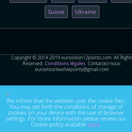
Suisse
Ukraine
Copyright © 2014-2019 eurovision12points.com. All Right
Reserved.
Conditions légales
Contactez-nous:
eurovisiontwelvepoints@gmail.com
×
We inform that the website uses the cookie files.
You may set forth the conditions of storage of
cookies on your device with the use of browser
settings. For more information please review our
Cookie policy available
here
.