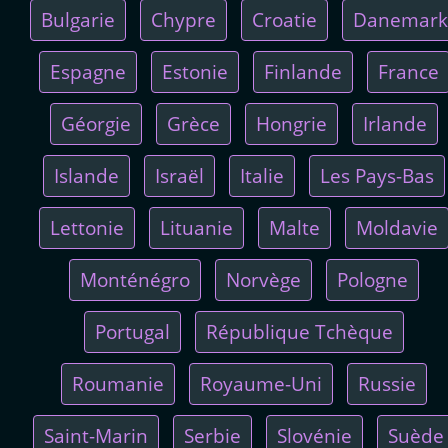
Bulgarie
Chypre
Croatie
Danemark
Espagne
Estonie
Finlande
France
Géorgie
Grèce
Hongrie
Irlande
Islande
Israël
Italie
Les Pays-Bas
Lettonie
Lituanie
Malte
Moldavie
Monténégro
Norvège
Pologne
Portugal
République Tchèque
Roumanie
Royaume-Uni
Russie
Saint-Marin
Serbie
Slovénie
Suède