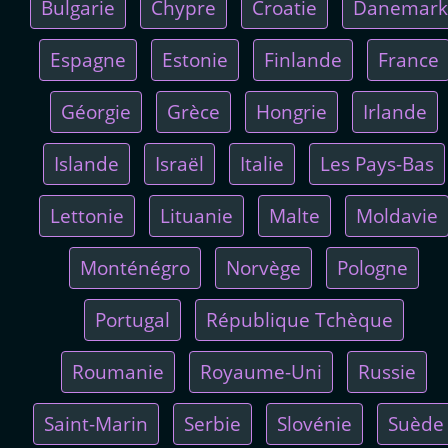
Bulgarie
Chypre
Croatie
Danemark
Espagne
Estonie
Finlande
France
Géorgie
Grèce
Hongrie
Irlande
Islande
Israël
Italie
Les Pays-Bas
Lettonie
Lituanie
Malte
Moldavie
Monténégro
Norvège
Pologne
Portugal
République Tchèque
Roumanie
Royaume-Uni
Russie
Saint-Marin
Serbie
Slovénie
Suède