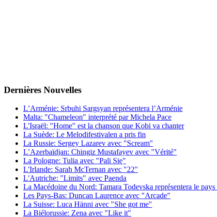
Dernières
Νouvelles
L’Arménie: Srbuhi Sargsyan représentera l’Arménie
Malta: "Chameleon" interprété par Michela Pace
L'Israël: "Home" est la chanson que Kobi va chanter
La Suède: Le Melodifestivalen a pris fin
La Russie: Sergey Lazarev avec "Scream"
L’Azerbaïdjan: Chingiz Mustafayev avec "Vérité"
La Pologne: Tulia avec "Pali Się"
L'Irlande: Sarah McTernan avec "22"
L'Autriche: "Limits" avec Paenda
La Macédoine du Nord: Tamara Todevska représentera le pays 
Les Pays-Bas: Duncan Laurence avec "Arcade"
La Suisse: Luca Hänni avec "She got me"
La Biélorussie: Zena avec "Like it"