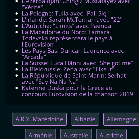
L’Azerbaïdjan: Chingiz Mustafayev avec
"Vérité"
La Pologne: Tulia avec "Pali Się"
L'Irlande: Sarah McTernan avec "22"
L'Autriche: "Limits" avec Paenda
La Macédoine du Nord: Tamara
Todevska représentera le pays à
l'Eurovision
Les Pays-Bas: Duncan Laurence avec
"Arcade"
La Suisse: Luca Hänni avec "She got me"
La Biélorussie: Zena avec "Like it"
La République de Saint-Marin: Serhat
avec "Say Na Na Na"
Katerine Duska pour la Grèce au
concours Eurovision de la chanson 2019
A.R.Y. Macédoine
Albanie
Allemagne
Arménie
Australie
Autriche