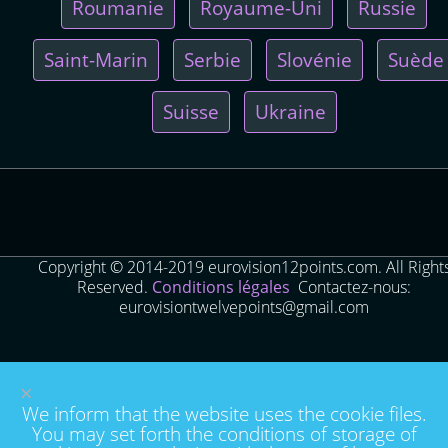
Roumanie
Royaume-Uni
Russie
Saint-Marin
Serbie
Slovénie
Suède
Suisse
Ukraine
Copyright © 2014-2019 eurovision12points.com. All Right
Reserved.
Conditions légales
Contactez-nous:
eurovisiontwelvepoints@gmail.com
×
We inform that the website uses the cookie files.
You may set forth the conditions of storage of