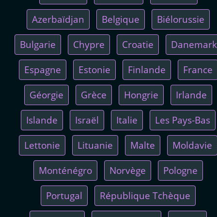
Azerbaïdjan
Belgique
Biélorussie
Bulgarie
Chypre
Croatie
Danemark
Espagne
Estonie
Finlande
France
Géorgie
Grèce
Hongrie
Irlande
Islande
Israël
Italie
Les Pays-Bas
Lettonie
Lituanie
Malte
Moldavie
Monténégro
Norvège
Pologne
Portugal
République Tchèque