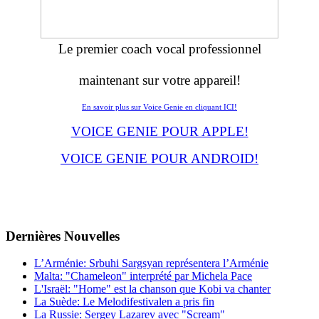
Le premier coach vocal professionnel
maintenant sur votre appareil!
En savoir plus sur Voice Genie en cliquant ICI!
VOICE GENIE POUR APPLE!
VOICE GENIE POUR ANDROID!
Dernières
Νouvelles
L’Arménie: Srbuhi Sargsyan représentera l’Arménie
Malta: "Chameleon" interprété par Michela Pace
L'Israël: "Home" est la chanson que Kobi va chanter
La Suède: Le Melodifestivalen a pris fin
La Russie: Sergey Lazarev avec "Scream"