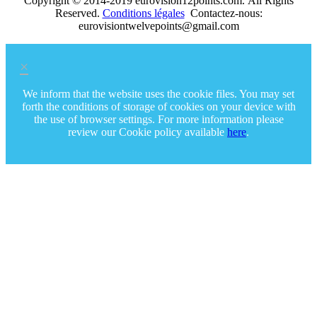
Copyright © 2014-2019 eurovision12points.com. All Rights
Reserved.
Conditions légales
Contactez-nous:
eurovisiontwelvepoints@gmail.com
×
We inform that the website uses the cookie files. You may set
forth the conditions of storage of cookies on your device with
the use of browser settings. For more information please
review our Cookie policy available
here
.