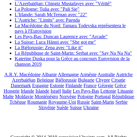
L’Azerbaïdjan: Chingiz Mustafayev avec "Vérité"
La Pologne: Tulia avec "Pali Się"
L'Irlande: Sarah McTernan avec "22"
L'Autriche: "Limits" avec Paenda
La Macédoine du Nord: Tamara Todevska représentera le
pays à l'Eurovision
Les Pays-Bas: Duncan Laurence avec "Arcade"
La Suisse: Luca Hänni avec "She got me"
La Biélorussie: Zena avec "Like it"
La République de Saint-Marin: Serhat avec "Say Na Na Na"
Katerine Duska pour la Grèce au concours Eurovision de la
chanson 2019
A.R.Y. Macédoine
Albanie
Allemagne
Arménie
Australie
Autriche
Azerbaïdjan
Belgique
Biélorussie
Bulgarie
Chypre
Croatie
Danemark
Espagne
Estonie
Finlande
France
Géorgie
Grèce
Hongrie
Irlande
Islande
Israël
Italie
Les Pays-Bas
Lettonie
Lituanie
Malte
Moldavie
Monténégro
Norvège
Pologne
Portugal
République
Tchèque
Roumanie
Royaume-Uni
Russie
Saint-Marin
Serbie
Slovénie
Suède
Suisse
Ukraine