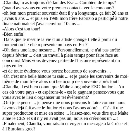
-Claudia, tu as toujours été fan des Esc ... Combien de temps?
Quand avez-vous eu votre premier contact avec le concours?
-oh ben mon premier souvenir était il y a longtemps, ça fait 20 ans et
j'avais 9 ans ... et puis en 1998 mon frère Fabrizio a participé à notre
finale nationale et j'avais environ 10 ans ...
-Alors c'est ton tour!
-Bien enfin!
-Dans quelle mesure la vie d'un artiste change-t-elle à partir du
moment où il / elle représente un pays en Esc?
-Oh dans une large mesure ... Personnellement, je n'ai pas arrêté
depuis février ... c'est un travail à plein temps pour faire face au
concours! Mais vous devenez partie de l'histoire représentant un
pays entier ...
-et de toute évidence vous portez beaucoup de souvenirs ...
-Oh c'est une belle histoire tu sais ... et je garde les souvenirs de moi-
même de mon frère alors oui beaucoup de souvenirs après tout!
-Claudia, il est bien connu que Malte a organisé ESC Junior ... Au
cas où votre pays - et espérons-le - est le gagnant pensez-vous que
vous avez le lieu d'organiser un tel événement?
-Oui je le pense ... je pense que nous pouvons le faire comme nous
l'avons déjà fait avec le Junior et nous l'avons adoré ... C'était une
super production et mise en scène ... laissez-moi vous dire que Malte
aime le CES et s'il n'y en avait pas un, nous en créerions un ...!
-Finalement, Claudia, voudrais-tu envoyer un message à la Grèce et
à l'Eurofans grec?