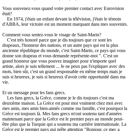
Vous souvenez-vous quand votre premier contact avec Eurovision
était?
En 1974, j'étais un enfant devant la télévision, j'étais le témoin
d'ABBA, leur victoire est un moment marquant dans mes souvenirs.
Comment vous sentez-vous le visage de Saint-Marin?
C'est très honoré parce que je dis toujours que ce sont les
drapeaux, l'honneur des nations, et un autre pays qui est la plus
ancienne république du monde, c'est Saint-Marin, ce pays qui vous
donne son drapeau et vous demande
représente-moi ".
C'est un
grand honneur que vous pouvez imaginer pour n'importe quel
artiste, alors je suis tellement ...
Je ne peux pas l'expliquer avec des
mots, bien sûr, c'est un grand responsable en même temps mais je
suis si heureux, je suis si heureux d'avoir cette opportunité dans ma
vie.
Et un message pour les fans grecs.
Les fans grecs, la Grèce, comme je le dis toujours c'est ma
deuxième maison.
La Grèce est pour moi vraiment chez moi avec
mes amis, mes amis bien-aimés comme ma famille, c'est pourquoi la
Grèce est toujours là.
Mes fans grecs m'ont soutenu tant d'années
maintenant parce que la Grèce est le premier pays au monde peut-
être plus que la Turquie qui a soutenu ma carrière internationale.
La
Grèce est le premier pays qui prête attention "Bonjour, ce mec a