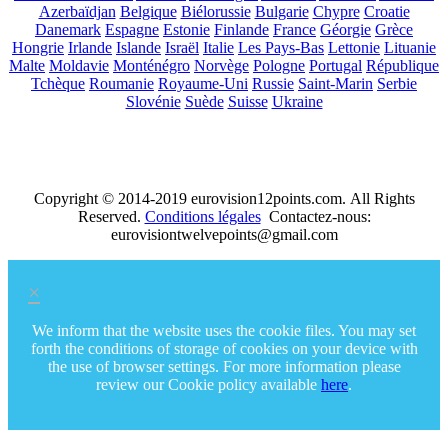
Azerbaïdjan
Belgique
Biélorussie
Bulgarie
Chypre
Croatie
Danemark
Espagne
Estonie
Finlande
France
Géorgie
Grèce
Hongrie
Irlande
Islande
Israël
Italie
Les Pays-Bas
Lettonie
Lituanie
Malte
Moldavie
Monténégro
Norvège
Pologne
Portugal
République
Tchèque
Roumanie
Royaume-Uni
Russie
Saint-Marin
Serbie
Slovénie
Suède
Suisse
Ukraine
Copyright © 2014-2019 eurovision12points.com. All Rights
Reserved.
Conditions légales
Contactez-nous:
eurovisiontwelvepoints@gmail.com
×
We inform that the website uses the cookie files. You may set
forth the conditions of storage of cookies on your device with
the use of browser settings. For more information please
review our Cookie policy available
here
.