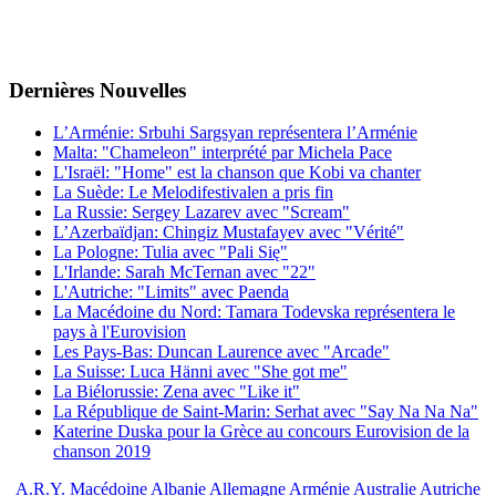
Dernières
Νouvelles
L’Arménie: Srbuhi Sargsyan représentera l’Arménie
Malta: "Chameleon" interprété par Michela Pace
L'Israël: "Home" est la chanson que Kobi va chanter
La Suède: Le Melodifestivalen a pris fin
La Russie: Sergey Lazarev avec "Scream"
L’Azerbaïdjan: Chingiz Mustafayev avec "Vérité"
La Pologne: Tulia avec "Pali Się"
L'Irlande: Sarah McTernan avec "22"
L'Autriche: "Limits" avec Paenda
La Macédoine du Nord: Tamara Todevska représentera le
pays à l'Eurovision
Les Pays-Bas: Duncan Laurence avec "Arcade"
La Suisse: Luca Hänni avec "She got me"
La Biélorussie: Zena avec "Like it"
La République de Saint-Marin: Serhat avec "Say Na Na Na"
Katerine Duska pour la Grèce au concours Eurovision de la
chanson 2019
A.R.Y. Macédoine
Albanie
Allemagne
Arménie
Australie
Autriche