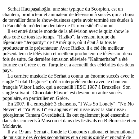
Serhat Hacıpaşalıoğlu, une star typique du Scorpion, est un
chanteur, producteur et animateur de télévision à succès qui a choisi
de travailler dans le show-business après avoir terminé ses études à
la Faculté de médecine dentaire de l'Université d'Istanbul.
Il est entré dans le monde de la télévision avec le quiz-show le
plus coté de tous les temps, "Riziko", la version turque du
légendaire "Jeopardy" de l'Amérique, où il était à la fois le
producteur et le présentateur. Avec Riziko, il a été élu meilleur
présentateur de télévision et meilleur producteur de télévision deux
fois de suite. Sa dernière émission télévisée "Kalimerhaba" a été
tournée en Grèce et en Turquie et a accueilli des célébrités des deux
pays.
La carrière musicale de Serhat a connu un énorme succès avec le
single "Total Disguise" qu'il a interprété en duo avec le chanteur
français Viktor Lazlo, qui a accueilli l'ESC 1987 à Bruxelles. Son
single suivant "Chocolate Flavor" est devenu un autre succès
populaire, en particulier en Grèce.
En 2007, il a enregistré 3 chansons, "I Was So Lonely", "No No
Never" et "Ya Plus Ti" en anglais et en russe avec la star russe /
géorgienne Tamara Gverdtsiteli. Ils ont également joué ensemble
dans des concerts à Moscou et dans des festivals en Biélorussie et en
Moldavie.
Il y a 19 ans, Serhat a fondé le Concours national et international
de musique des écoles secondaires et a depuis guidé et encadré de