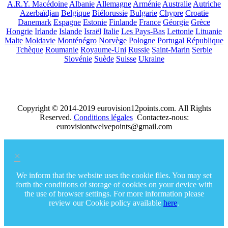
A.R.Y. Macédoine
Albanie
Allemagne
Arménie
Australie
Autriche
Azerbaïdjan
Belgique
Biélorussie
Bulgarie
Chypre
Croatie
Danemark
Espagne
Estonie
Finlande
France
Géorgie
Grèce
Hongrie
Irlande
Islande
Israël
Italie
Les Pays-Bas
Lettonie
Lituanie
Malte
Moldavie
Monténégro
Norvège
Pologne
Portugal
République
Tchèque
Roumanie
Royaume-Uni
Russie
Saint-Marin
Serbie
Slovénie
Suède
Suisse
Ukraine
Copyright © 2014-2019 eurovision12points.com. All Rights
Reserved.
Conditions légales
Contactez-nous:
eurovisiontwelvepoints@gmail.com
×
We inform that the website uses the cookie files. You may set
forth the conditions of storage of cookies on your device with
the use of browser settings. For more information please
review our Cookie policy available
here
.