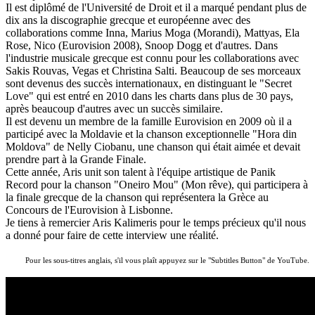
Il est diplômé de l'Université de Droit et il a marqué pendant plus de
dix ans la discographie grecque et européenne avec des
collaborations comme Inna, Marius Moga (Morandi), Mattyas, Ela
Rose, Nico (Eurovision 2008), Snoop Dogg
et d'autres.
Dans
l'industrie musicale grecque est connu pour les collaborations avec
Sakis Rouvas, Vegas et Christina Salti.
Beaucoup de ses morceaux
sont devenus des succès internationaux, en distinguant le "Secret
Love" qui est entré en 2010 dans les charts dans plus de 30 pays,
après beaucoup d'autres avec un succès similaire.
Il est devenu un membre de la famille Eurovision en 2009 où il a
participé avec la Moldavie et la chanson exceptionnelle "Hora din
Moldova" de Nelly Ciobanu, une chanson qui était aimée et devait
prendre part à la Grande Finale.
Cette année, Aris unit son talent à l'équipe artistique de Panik
Record pour la chanson "Oneiro Mou" (Mon rêve), qui participera à
la finale grecque de la chanson qui représentera la Grèce au
Concours de l'Eurovision à Lisbonne.
Je tiens à remercier Aris Kalimeris pour le temps précieux qu'il nous
a donné pour faire de cette interview une réalité.
Pour les sous-titres anglais, s'il vous plaît appuyez sur le "Subtitles Button" de YouTube
.