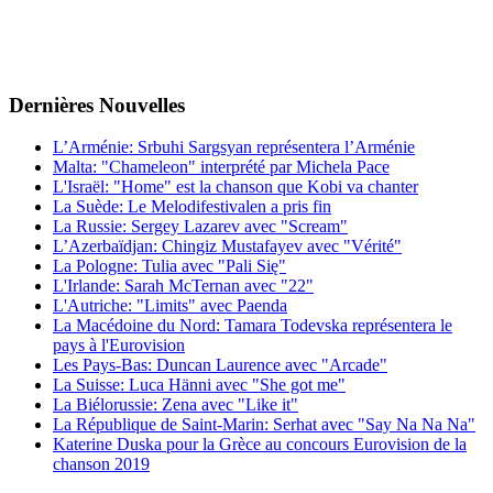
Dernières
Νouvelles
L’Arménie: Srbuhi Sargsyan représentera l’Arménie
Malta: "Chameleon" interprété par Michela Pace
L'Israël: "Home" est la chanson que Kobi va chanter
La Suède: Le Melodifestivalen a pris fin
La Russie: Sergey Lazarev avec "Scream"
L’Azerbaïdjan: Chingiz Mustafayev avec "Vérité"
La Pologne: Tulia avec "Pali Się"
L'Irlande: Sarah McTernan avec "22"
L'Autriche: "Limits" avec Paenda
La Macédoine du Nord: Tamara Todevska représentera le
pays à l'Eurovision
Les Pays-Bas: Duncan Laurence avec "Arcade"
La Suisse: Luca Hänni avec "She got me"
La Biélorussie: Zena avec "Like it"
La République de Saint-Marin: Serhat avec "Say Na Na Na"
Katerine Duska pour la Grèce au concours Eurovision de la
chanson 2019