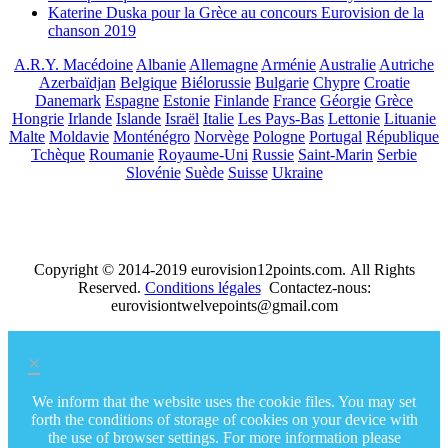
Katerine Duska pour la Grèce au concours Eurovision de la
chanson 2019
A.R.Y. Macédoine
Albanie
Allemagne
Arménie
Australie
Autriche
Azerbaïdjan
Belgique
Biélorussie
Bulgarie
Chypre
Croatie
Danemark
Espagne
Estonie
Finlande
France
Géorgie
Grèce
Hongrie
Irlande
Islande
Israël
Italie
Les Pays-Bas
Lettonie
Lituanie
Malte
Moldavie
Monténégro
Norvège
Pologne
Portugal
République
Tchèque
Roumanie
Royaume-Uni
Russie
Saint-Marin
Serbie
Slovénie
Suède
Suisse
Ukraine
Copyright © 2014-2019 eurovision12points.com. All Rights
Reserved.
Conditions légales
Contactez-nous:
eurovisiontwelvepoints@gmail.com
×
We inform that the website uses the cookie files. You may set
forth the conditions of storage of cookies on your device with
the use of browser settings. For more information please