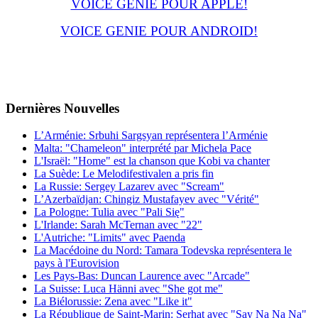
VOICE GENIE POUR APPLE!
VOICE GENIE POUR ANDROID!
Dernières
Νouvelles
L’Arménie: Srbuhi Sargsyan représentera l’Arménie
Malta: "Chameleon" interprété par Michela Pace
L'Israël: "Home" est la chanson que Kobi va chanter
La Suède: Le Melodifestivalen a pris fin
La Russie: Sergey Lazarev avec "Scream"
L’Azerbaïdjan: Chingiz Mustafayev avec "Vérité"
La Pologne: Tulia avec "Pali Się"
L'Irlande: Sarah McTernan avec "22"
L'Autriche: "Limits" avec Paenda
La Macédoine du Nord: Tamara Todevska représentera le
pays à l'Eurovision
Les Pays-Bas: Duncan Laurence avec "Arcade"
La Suisse: Luca Hänni avec "She got me"
La Biélorussie: Zena avec "Like it"
La République de Saint-Marin: Serhat avec "Say Na Na Na"