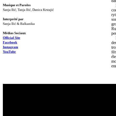
da
Musique et Paroles
Sanja Ilić, Tanja Ilić, Danica Krstajić
co
ry
Interprété par
so
Sanja Ilić & Balkanika
gr
Ru
Médias Sociaux
pe
Official Site
Facebook
de
Instagram
tr
YouTube
fé
él
mo
en