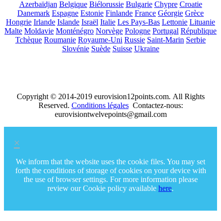
Azerbaïdjan
Belgique
Biélorussie
Bulgarie
Chypre
Croatie
Danemark
Espagne
Estonie
Finlande
France
Géorgie
Grèce
Hongrie
Irlande
Islande
Israël
Italie
Les Pays-Bas
Lettonie
Lituanie
Malte
Moldavie
Monténégro
Norvège
Pologne
Portugal
République
Tchèque
Roumanie
Royaume-Uni
Russie
Saint-Marin
Serbie
Slovénie
Suède
Suisse
Ukraine
Copyright © 2014-2019 eurovision12points.com. All Rights
Reserved.
Conditions légales
Contactez-nous:
eurovisiontwelvepoints@gmail.com
×
We inform that the website uses the cookie files. You may set
forth the conditions of storage of cookies on your device with
the use of browser settings. For more information please
review our Cookie policy available
here
.