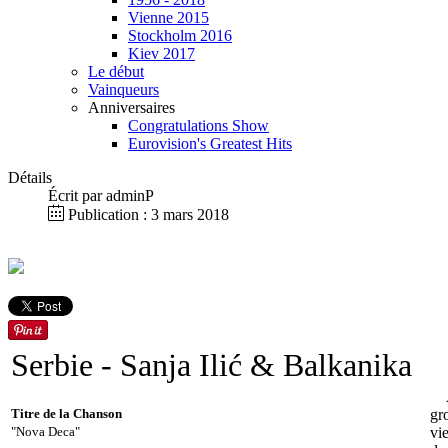
Vienne 2015
Stockholm 2016
Kiev 2017
Le début
Vainqueurs
Anniversaires
Congratulations Show
Eurovision's Greatest Hits
Détails
Écrit par
adminP
Publication : 3 mars 2018
Serbie
- Sanja Ilić & Balkanika
Titre de la Chanson
gr
"Nova Deca"
vi