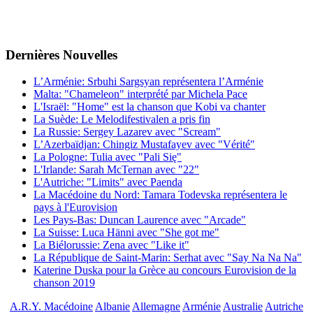
Dernières
Νouvelles
L’Arménie: Srbuhi Sargsyan représentera l’Arménie
Malta: "Chameleon" interprété par Michela Pace
L'Israël: "Home" est la chanson que Kobi va chanter
La Suède: Le Melodifestivalen a pris fin
La Russie: Sergey Lazarev avec "Scream"
L’Azerbaïdjan: Chingiz Mustafayev avec "Vérité"
La Pologne: Tulia avec "Pali Się"
L'Irlande: Sarah McTernan avec "22"
L'Autriche: "Limits" avec Paenda
La Macédoine du Nord: Tamara Todevska représentera le
pays à l'Eurovision
Les Pays-Bas: Duncan Laurence avec "Arcade"
La Suisse: Luca Hänni avec "She got me"
La Biélorussie: Zena avec "Like it"
La République de Saint-Marin: Serhat avec "Say Na Na Na"
Katerine Duska pour la Grèce au concours Eurovision de la
chanson 2019
A.R.Y. Macédoine
Albanie
Allemagne
Arménie
Australie
Autriche