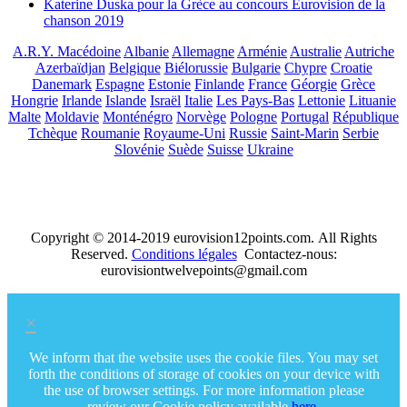
Katerine Duska pour la Grèce au concours Eurovision de la
chanson 2019
A.R.Y. Macédoine
Albanie
Allemagne
Arménie
Australie
Autriche
Azerbaïdjan
Belgique
Biélorussie
Bulgarie
Chypre
Croatie
Danemark
Espagne
Estonie
Finlande
France
Géorgie
Grèce
Hongrie
Irlande
Islande
Israël
Italie
Les Pays-Bas
Lettonie
Lituanie
Malte
Moldavie
Monténégro
Norvège
Pologne
Portugal
République
Tchèque
Roumanie
Royaume-Uni
Russie
Saint-Marin
Serbie
Slovénie
Suède
Suisse
Ukraine
Copyright © 2014-2019 eurovision12points.com. All Rights
Reserved.
Conditions légales
Contactez-nous:
eurovisiontwelvepoints@gmail.com
×
We inform that the website uses the cookie files. You may set
forth the conditions of storage of cookies on your device with
the use of browser settings. For more information please
review our Cookie policy available
here
.