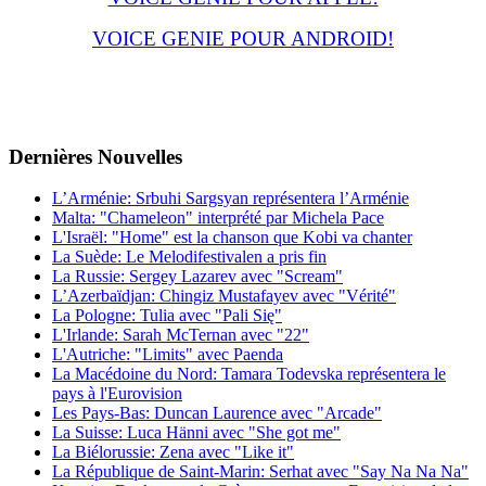
VOICE GENIE POUR ANDROID!
Dernières
Νouvelles
L’Arménie: Srbuhi Sargsyan représentera l’Arménie
Malta: "Chameleon" interprété par Michela Pace
L'Israël: "Home" est la chanson que Kobi va chanter
La Suède: Le Melodifestivalen a pris fin
La Russie: Sergey Lazarev avec "Scream"
L’Azerbaïdjan: Chingiz Mustafayev avec "Vérité"
La Pologne: Tulia avec "Pali Się"
L'Irlande: Sarah McTernan avec "22"
L'Autriche: "Limits" avec Paenda
La Macédoine du Nord: Tamara Todevska représentera le
pays à l'Eurovision
Les Pays-Bas: Duncan Laurence avec "Arcade"
La Suisse: Luca Hänni avec "She got me"
La Biélorussie: Zena avec "Like it"
La République de Saint-Marin: Serhat avec "Say Na Na Na"