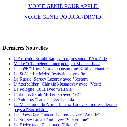
VOICE GENIE POUR APPLE!
VOICE GENIE POUR ANDROID!
Dernières
Νouvelles
L’Arménie: Srbuhi Sargsyan représentera l’Arménie
Malta: "Chameleon" interprété par Michela Pace
L'Israël: "Home" est la chanson que Kobi va chanter
La Suède: Le Melodifestivalen a pris fin
La Russie: Sergey Lazarev avec "Scream"
L’Azerbaïdjan: Chingiz Mustafayev avec "Vérité"
La Pologne: Tulia avec "Pali Się"
L'Irlande: Sarah McTernan avec "22"
L'Autriche: "Limits" avec Paenda
La Macédoine du Nord: Tamara Todevska représentera le
pays à l'Eurovision
Les Pays-Bas: Duncan Laurence avec "Arcade"
La Suisse: Luca Hänni avec "She got me"
La Biélorussie: Zena avec "Like it"