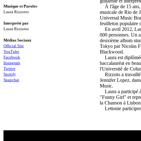
guitariste et interprè
Musique et Paroles
À l'âge de 15 ans,
Laura Rizzotto
musicale de Rio de 
Universal Music Bra
Interprété par
feuilleton populaire
Laura Rizzotto
En avril 2012, La
000 personnes.
Un a
Médias Sociaux
deuxième album stud
Official Site
Tokyo par Nicolas Fa
YouTube
Blackwood.
Facebook
Laura est diplômée
Instagram
baccalauréat en beau
Twitter
l'Université de Col
Spotify
Rizzoto a travaill
Snapchat
Jennifer Lopez, dans 
Music.
Laura a participé 
"Funny Girl" et repr
la Chanson à Lisbon
Lettonie participe