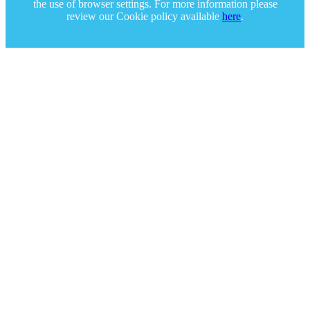
the use of browser settings. For more information please
review our Cookie policy available
here
.