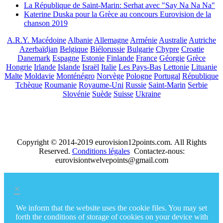
La République de Saint-Marin: Serhat avec "Say Na Na Na"
Katerine Duska pour la Grèce au concours Eurovision de la
chanson 2019
A.R.Y. Macédoine
Albanie
Allemagne
Arménie
Australie
Autriche
Azerbaïdjan
Belgique
Biélorussie
Bulgarie
Chypre
Croatie
Danemark
Espagne
Estonie
Finlande
France
Géorgie
Grèce
Hongrie
Irlande
Islande
Israël
Italie
Les Pays-Bas
Lettonie
Lituanie
Malte
Moldavie
Monténégro
Norvège
Pologne
Portugal
République
Tchèque
Roumanie
Royaume-Uni
Russie
Saint-Marin
Serbie
Slovénie
Suède
Suisse
Ukraine
Copyright © 2014-2019 eurovision12points.com. All Rights
Reserved.
Conditions légales
Contactez-nous:
eurovisiontwelvepoints@gmail.com
×
We inform that the website uses the cookie files. You may set
forth the conditions of storage of cookies on your device with