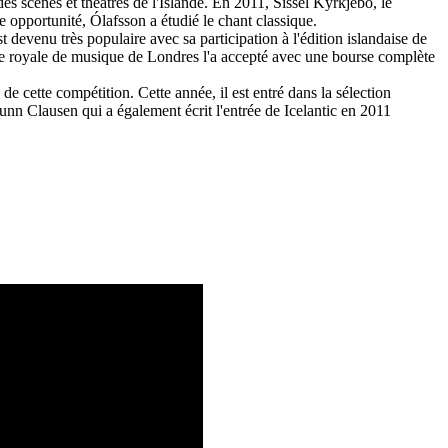
es scènes et théâtres de l'Islande.
En 2011, Sissel Kyrkjebo, le
e opportunité, Ólafsson a étudié le chant classique.
 devenu très populaire avec sa participation à l'édition islandaise de
 royale de musique de Londres l'a accepté avec une bourse complète
e de cette compétition.
Cette année, il est entré dans la sélection
unn Clausen qui a également écrit l'entrée de Icelantic en 2011