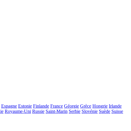
Espagne
Estonie
Finlande
France
Géorgie
Grèce
Hongrie
Irlande
ie
Royaume-Uni
Russie
Saint-Marin
Serbie
Slovénie
Suède
Suisse