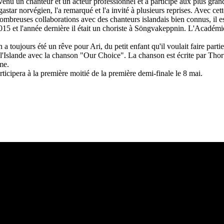
venu un chanteur et un acteur professionnel et a participé aux plus grand
star norvégien, l'a remarqué et l'a invité à plusieurs reprises.
Avec cett
ombreuses collaborations avec des chanteurs islandais bien connus, il est
15 et l'année dernière il était un choriste à Söngvakeppnin.
L'Académie
 a toujours été un rêve pour Ari, du petit enfant qu'il voulait faire parti
 l'Islande avec la chanson "Our Choice".
La chanson est écrite par Thor
me.
rticipera à la première moitié de la première demi-finale le 8 mai.