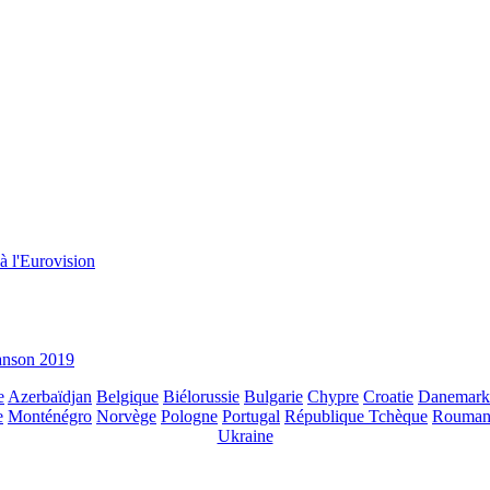
à l'Eurovision
hanson 2019
e
Azerbaïdjan
Belgique
Biélorussie
Bulgarie
Chypre
Croatie
Danemark
e
Monténégro
Norvège
Pologne
Portugal
République Tchèque
Rouman
Ukraine