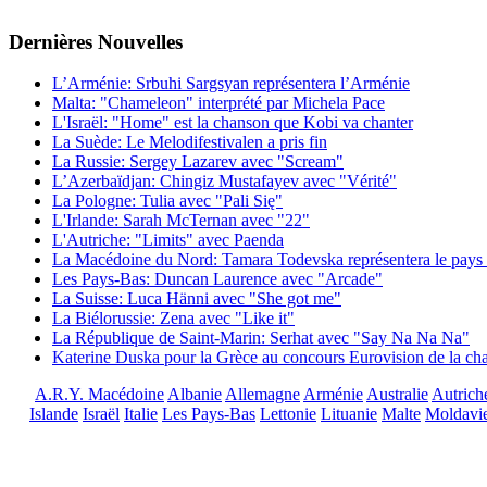
Dernières
Νouvelles
L’Arménie: Srbuhi Sargsyan représentera l’Arménie
Malta: "Chameleon" interprété par Michela Pace
L'Israël: "Home" est la chanson que Kobi va chanter
La Suède: Le Melodifestivalen a pris fin
La Russie: Sergey Lazarev avec "Scream"
L’Azerbaïdjan: Chingiz Mustafayev avec "Vérité"
La Pologne: Tulia avec "Pali Się"
L'Irlande: Sarah McTernan avec "22"
L'Autriche: "Limits" avec Paenda
La Macédoine du Nord: Tamara Todevska représentera le pays 
Les Pays-Bas: Duncan Laurence avec "Arcade"
La Suisse: Luca Hänni avec "She got me"
La Biélorussie: Zena avec "Like it"
La République de Saint-Marin: Serhat avec "Say Na Na Na"
Katerine Duska pour la Grèce au concours Eurovision de la c
A.R.Y. Macédoine
Albanie
Allemagne
Arménie
Australie
Autrich
Islande
Israël
Italie
Les Pays-Bas
Lettonie
Lituanie
Malte
Moldavi