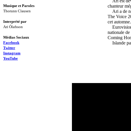
Ari est de
Musique et Paroles
chanteur méga
Thorunn Clausen
Ari a de n
The Voice 20
Interprété par
cet automne.
Ari Ólafsson
Eurovision
nationale de
Médias Sociaux
Coming Ho
Facebook
Islande pa
Twitter
Instagram
YouTube