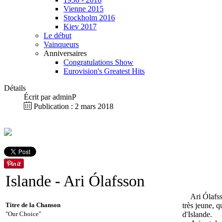
Vienne 2015
Stockholm 2016
Kiev 2017
Le début
Vainqueurs
Anniversaires
Congratulations Show
Eurovision's Greatest Hits
Détails
Écrit par
adminP
Publication : 2 mars 2018
Islande
- Ari Ólafsson
Ari Ólafss
Titre de la Chanson
très jeune, 
"Our Choice"
d'Islande.